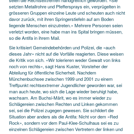
seien die Rechtsextremen handgreiflich geworden: «Sie
setzten Metallrohre und Pfeffersprays ein, verprügelten in
grösseren Gruppen einzelne Leute und scheuten auch nicht
davor zurück, mit ihren Springerstiefeln auf am Boden
liegende Menschen einzutreten.» Mehrere Personen seien
verletzt worden, eine habe man ins Spital bringen müssen,
so die Antifa in ihrem Mail.
Sie kritisiert Gemeindebehörden und Polizei, die «auch
dieses Jahr» nicht auf die Vorfälle reagierten. Diese weisen
die Kritik von sich. «Wir tolerieren weder Gewalt von links
noch von rechts», sagt Hans Kuster, Vorsteher der
Abteilung für öffentliche Sicherheit. Nachdem
Münchenbuchsee zwischen 1999 und 2001 zu einem
Treffpunkt rechtsextremer Jugendlicher geworden war, sei
man auch heute, wo sich die Lage wieder beruhigt habe,
wachsam. Am Buchsi-Märit, wo es immer wieder zu
Schlägereien zwischen Rechten und Linken gekommen
sei, sei die Polizei zugegen gewesen. Sie schildert die
Situation aber anders als die Antifa: Nicht vor dem «Red
Rock», sondern vor dem Paul-Klee-Schulhaus sei es zu
einzelnen Schlägereien zwischen Vertretern der linken und