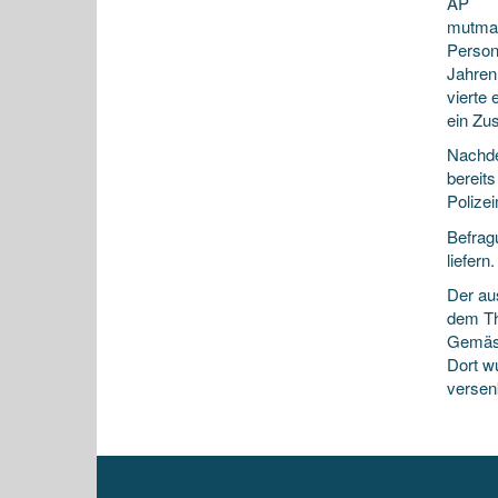
AP
mutmas
Person
Jahren
vierte 
ein Zu
Nachde
bereit
Polizei
Befrag
liefer
Der au
dem Th
Gemäss
Dort w
versen