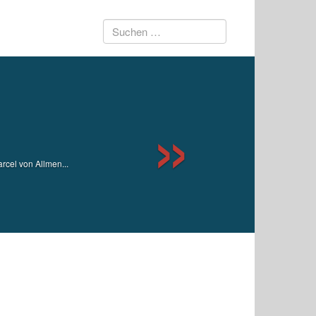
Suchen
Next
nach:
cel von Allmen...