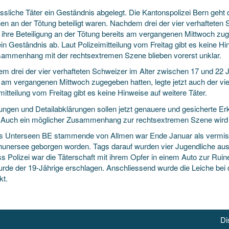
sliche Täter ein Geständnis abgelegt. Die Kantonspolizei Bern geht 
en an der Tötung beteiligt waren. Nachdem drei der vier verhafteten
 ihre Beteiligung an der Tötung bereits am vergangenen Mittwoch zuge
ein Geständnis ab. Laut Polizeimitteilung vom Freitag gibt es keine H
sammenhang mit der rechtsextremen Szene blieben vorerst unklar.
m drei der vier verhafteten Schweizer im Alter zwischen 17 und 22 J
s am vergangenen Mittwoch zugegeben hatten, legte jetzt auch der vie
mitteilung vom Freitag gibt es keine Hinweise auf weitere Täter.
ungen und Detailabklärungen sollen jetzt genauere und gesicherte Er
n. Auch ein möglicher Zusammenhang zur rechtsextremen Szene wird w
s Unterseen BE stammende von Allmen war Ende Januar als vermiss
unersee geborgen worden. Tags darauf wurden vier Jugendliche aus
 Polizei war die Täterschaft mit ihrem Opfer in einem Auto zur Ruin
urde der 19-Jährige erschlagen. Anschliessend wurde die Leiche be
kt.
Di