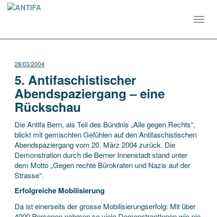
Toggl
navig
28/03/2004
5. Antifaschistischer
Abendspaziergang – eine
Rückschau
Die Antifa Bern, als Teil des Bündnis „Alle gegen Rechts“,
blickt mit gemischten Gefühlen auf den Antifaschistischen
Abendspaziergang vom 20. März 2004 zurück. Die
Demonstration durch die Berner Innenstadt stand unter
dem Motto „Gegen rechte Bürokraten und Nazis auf der
Strasse“.
Erfolgreiche Mobilisierung
Da ist einerseits der grosse Mobilisierungserfolg: Mit über
4000 Personen nahmen so viele DemonstrantInnen wie nie