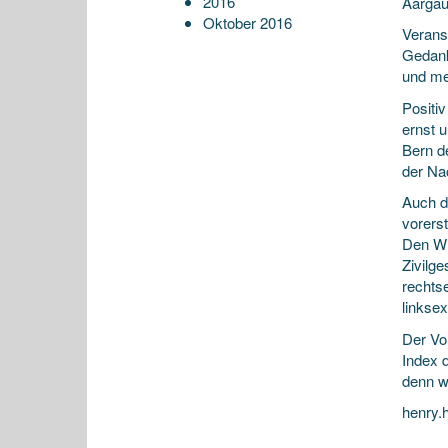
2016
Aargau
Oktober 2016
Verans
Gedank
und me
Positiv
ernst 
Bern d
der Na
Auch di
vorers
Den Wi
Zivilg
rechts
linkse
Der Vo
Index 
denn w
henry