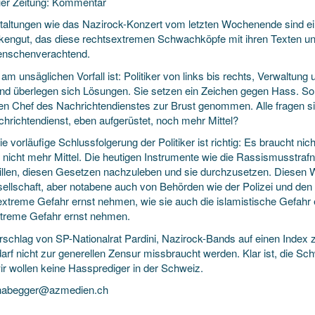
er Zeitung: Kommentar
taltungen wie das Nazirock-Konzert vom letzten Wochenende sind e
engut, das diese rechtsextremen Schwachköpfe mit ihren Texten und
nschenverachtend.
 am unsäglichen Vorfall ist: Politiker von links bis rechts, Verwalt
und überlegen sich Lösungen. Sie setzen ein Zeichen gegen Hass. So h
en Chef des Nachrichtendienstes zur Brust genommen. Alle fragen s
chrichtendienst, eben aufgerüstet, noch mehr Mittel?
e vorläufige Schlussfolgerung der Politiker ist richtig: Es braucht n
t nicht mehr Mittel. Die heutigen Instrumente wie die Rassismusstra
llen, diesen Gesetzen nachzuleben und sie durchzusetzen. Diesen Wi
esellschaft, aber notabene auch von Behörden wie der Polizei und de
extreme Gefahr ernst nehmen, wie sie auch die islamistische Gefahr 
xtreme Gefahr ernst nehmen.
rschlag von SP-Nationalrat Pardini, Nazirock-Bands auf einen Index z
darf nicht zur generellen Zensur missbraucht werden. Klar ist, die 
ir wollen keine Hassprediger in der Schweiz.
.habegger@azmedien.ch