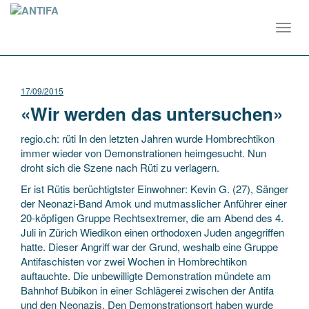
Toggl
navig
17/09/2015
«Wir werden das untersuchen»
regio.ch: rüti In den letzten Jahren wurde Hombrechtikon
immer wieder von Demonstrationen heimgesucht. Nun
droht sich die Szene nach Rüti zu verlagern.
Er ist Rütis berüchtigtster Einwohner: Kevin G. (27), Sänger
der Neonazi-Band Amok und mutmasslicher Anführer einer
20-köpfigen Gruppe Rechts­extremer, die am Abend des 4.
Juli in Zürich Wiedikon einen orthodoxen Juden angegriffen
hatte. Dieser Angriff war der Grund, weshalb eine Gruppe
Antifaschisten vor zwei Wochen in Hombrechtikon
auftauchte. Die unbewilligte Demonstration mündete am
Bahnhof Bubikon in einer Schlägerei zwischen der Antifa
und den Neonazis. Den Demonstrationsort haben wurde