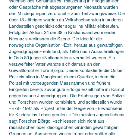
Wechsel des Schulhauses, Platzierung in Pflegefamilien
oder Gespräche mit abgesprungenen Neonazis wurden
den Minderjährigen verordnet – zum Teil zwangsweise. Die
über 18-Jährigen wurden an Volkshochschulen in anderen
Landesteilen geschickt oder sogar ins Militär einberufen.
Erfolg der Aktion: 34 der 38 in Kristiansand wohnenden
Neonazis verliessen die Szene. Die Idee für die
norwegische Organisation «Exit, heraus aus gewalttätigen
Jugendgruppen» entstand, als 1995 nach Ausschreitungen
in Oslo 80 junge «Nationalisten» verhaftet wurden. Ein
verzweifelter Vater wandte sich damals an den
Gewaltforscher Tore Björgo. Dieser kontaktierte die Osloer
Polizeistation in Manglerud, einem Quartier, in dem die
Polizei mit vorbeugenden Massnahmen und frühem
Eingreifen bereits zuvor gute Erfolge erzielt hatte im Kampf
gegen braune Jugendgruppen. Die Erfahrungen von Polizei
und Forschern wurden kombiniert, und schliesslich wurde
«Exit» 1997 als Projekt unter der Regie von «Erwachsene
für Kinder» ins Leben gerufen. «Die meisten Jugendlichen»,
sagt Forscher Björgo, «schliessen sich nicht aus
rassistischen oder ideologischen Gründen gewalttätigen
Gruppen an. Ausserdem wollen früher oder später alle