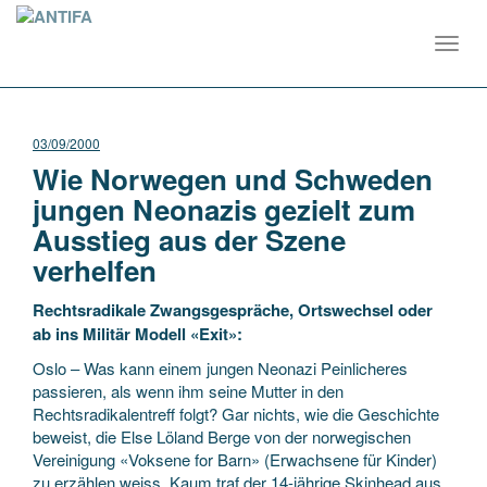
Toggl
navig
03/09/2000
Wie Norwegen und Schweden
jungen Neonazis gezielt zum
Ausstieg aus der Szene
verhelfen
Rechtsradikale Zwangsgespräche, Ortswechsel oder
ab ins Militär Modell «Exit»:
Oslo – Was kann einem jungen Neonazi Peinlicheres
passieren, als wenn ihm seine Mutter in den
Rechtsradikalentreff folgt? Gar nichts, wie die Geschichte
beweist, die Else Löland Berge von der norwegischen
Vereinigung «Voksene for Barn» (Erwachsene für Kinder)
zu erzählen weiss. Kaum traf der 14-jährige Skinhead aus