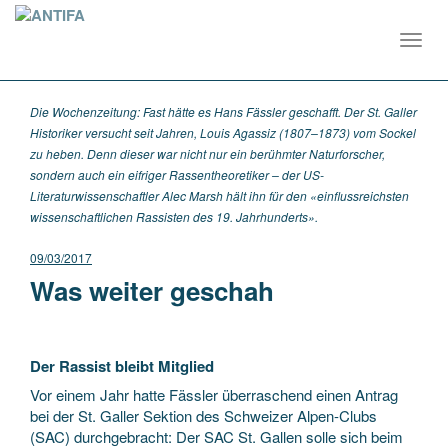
Toggl
navig
Die Wochenzeitung: Fast hätte es Hans Fässler geschafft. Der St. Galler
Historiker versucht seit Jahren, Louis Agassiz (1807–1873) vom Sockel
zu heben. Denn dieser war nicht nur ein berühmter Naturforscher,
sondern auch ein eifriger Rassentheoretiker – der US-
Literaturwissenschaftler Alec Marsh hält ihn für den «einflussreichsten
wissenschaftlichen Rassisten des 19. Jahrhunderts».
09/03/2017
Was weiter geschah
Der Rassist bleibt Mitglied
Vor einem Jahr hatte Fässler überraschend einen Antrag
bei der St. Galler Sektion des Schweizer Alpen-Clubs
(SAC) durchgebracht: Der SAC St. Gallen solle sich beim