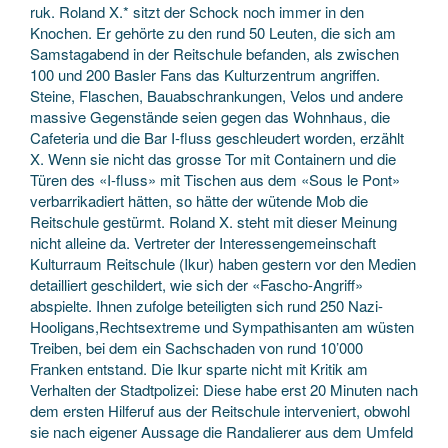
ruk. Roland X.* sitzt der Schock noch immer in den
Knochen. Er gehörte zu den rund 50 Leuten, die sich am
Samstagabend in der Reitschule befanden, als zwischen
100 und 200 Basler Fans das Kulturzentrum angriffen.
Steine, Flaschen, Bauabschrankungen, Velos und andere
massive Gegenstände seien gegen das Wohnhaus, die
Cafeteria und die Bar I-fluss geschleudert worden, erzählt
X. Wenn sie nicht das grosse Tor mit Containern und die
Türen des «I-fluss» mit Tischen aus dem «Sous le Pont»
verbarrikadiert hätten, so hätte der wütende Mob die
Reitschule gestürmt. Roland X. steht mit dieser Meinung
nicht alleine da. Vertreter der Interessengemeinschaft
Kulturraum Reitschule (Ikur) haben gestern vor den Medien
detailliert geschildert, wie sich der «Fascho-Angriff»
abspielte. Ihnen zufolge beteiligten sich rund 250 Nazi-
Hooligans,Rechtsextreme und Sympathisanten am wüsten
Treiben, bei dem ein Sachschaden von rund 10’000
Franken entstand. Die Ikur sparte nicht mit Kritik am
Verhalten der Stadtpolizei: Diese habe erst 20 Minuten nach
dem ersten Hilferuf aus der Reitschule interveniert, obwohl
sie nach eigener Aussage die Randalierer aus dem Umfeld