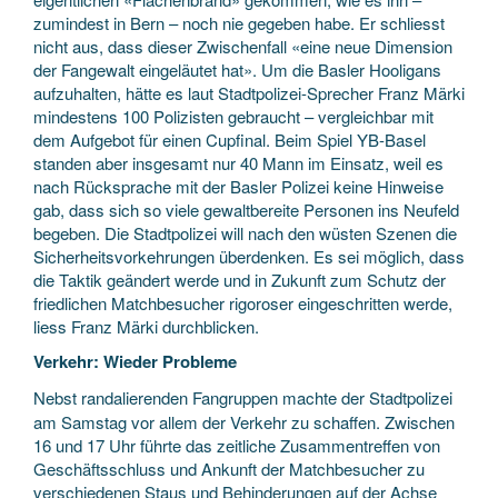
zumindest in Bern – noch nie gegeben habe. Er schliesst
nicht aus, dass dieser Zwischenfall «eine neue Dimension
der Fangewalt eingeläutet hat». Um die Basler Hooligans
aufzuhalten, hätte es laut Stadtpolizei-Sprecher Franz Märki
mindestens 100 Polizisten gebraucht – vergleichbar mit
dem Aufgebot für einen Cupfinal. Beim Spiel YB-Basel
standen aber insgesamt nur 40 Mann im Einsatz, weil es
nach Rücksprache mit der Basler Polizei keine Hinweise
gab, dass sich so viele gewaltbereite Personen ins Neufeld
begeben. Die Stadtpolizei will nach den wüsten Szenen die
Sicherheitsvorkehrungen überdenken. Es sei möglich, dass
die Taktik geändert werde und in Zukunft zum Schutz der
friedlichen Matchbesucher rigoroser eingeschritten werde,
liess Franz Märki durchblicken.
Verkehr: Wieder Probleme
Nebst randalierenden Fangruppen machte der Stadtpolizei
am Samstag vor allem der Verkehr zu schaffen. Zwischen
16 und 17 Uhr führte das zeitliche Zusammentreffen von
Geschäftsschluss und Ankunft der Matchbesucher zu
verschiedenen Staus und Behinderungen auf der Achse