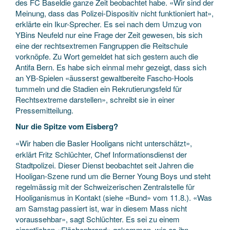
des FC Baseldie ganze Zeit beobachtet habe. «Wir sind der
Meinung, dass das Polizei-Dispositiv nicht funktioniert hat»,
erklärte ein Ikur-Sprecher. Es sei nach dem Umzug von
YBins Neufeld nur eine Frage der Zeit gewesen, bis sich
eine der rechtsextremen Fangruppen die Reitschule
vorknöpfe. Zu Wort gemeldet hat sich gestern auch die
Antifa Bern. Es habe sich einmal mehr gezeigt, dass sich
an YB-Spielen «äusserst gewaltbereite Fascho-Hools
tummeln und die Stadien ein Rekrutierungsfeld für
Rechtsextreme darstellen», schreibt sie in einer
Pressemitteilung.
Nur die Spitze vom Eisberg?
«Wir haben die Basler Hooligans nicht unterschätzt»,
erklärt Fritz Schlüchter, Chef Informationsdienst der
Stadtpolizei. Dieser Dienst beobachtet seit Jahren die
Hooligan-Szene rund um die Berner Young Boys und steht
regelmässig mit der Schweizerischen Zentralstelle für
Hooliganismus in Kontakt (siehe «Bund» vom 11.8.). «Was
am Samstag passiert ist, war in diesem Mass nicht
voraussehbar», sagt Schlüchter. Es sei zu einem
eigentlichen «Flächenbrand» gekommen, wie es ihn –