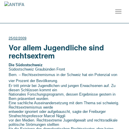
Toggl
navig
25/02/2009
Vor allem Jugendliche sind
rechtsextrem
Die Südostschweiz
Südostschweiz Graubünden Front
Bern. – Rechtsextremismus in der Schweiz hat ein Potenzial von
vier Prozent der Bevölkerung.
Er tritt primär bei Jugendlichen und jungen Erwachsenen auf. Zu
diesen Schlüssen kommt ein
Nationales Forschungsprogramm, dessen Ergebnisse gestern in
Bern präsentiert wurden.
Eine sachliche Auseinandersetzung mit dem Thema sei schwierig.
Rechtsextremismus werde
entweder ignoriert oder aufgebauscht, sagte der Freiburger
Strafrechtsprofessor Marcel Niggli
vor den Medien. Rechtsextreme Jugendgewalt und rechtsradikale
politische Strömungen stellten
für die Existenz des demokratischen Rechtsstaates aber keine