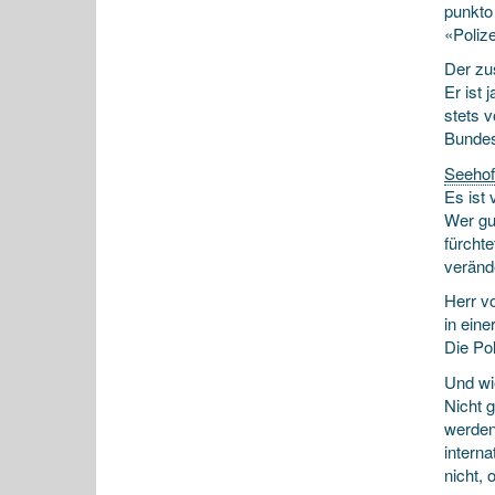
punkto 
«Polize
Der zu
Er ist 
stets v
Bundes
Seehof
Es ist
Wer gut
fürcht
veränd
Herr v
in eine
Die Pol
Und wi
Nicht g
werden
inter­n
nicht, 