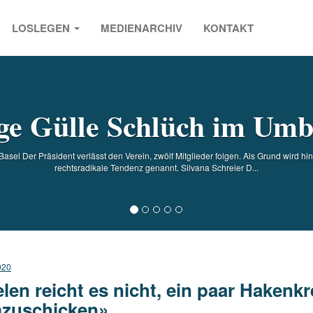
LOSLEGEN
MEDIENARCHIV
KONTAKT
s
e Gülle Schlüch im Um
Basel Der Präsident verlässt den Verein, zwölf Mitglieder folgen. Als Grund wird h
rechtsradikale Tendenz genannt. Silvana Schreier D...
020
elen reicht es nicht, ein paar Haken
zuschicken»