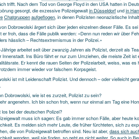
ch trifft. Nach dem Tod von George Floyd in den USA hatten in De
pörung gesorgt, die exzessive Polizei­gewalt
in Düsseldorf
und
in Ha
re
Chatgruppen
aufgeflogen
, in denen Polizisten neonazistische Inhalte
von Dobrowolski ärgert sich über jeden einzelnen dieser Fälle. Es sei
t er froh, dass die Fälle publik werden: «Denn nun reden wir über Feh
ers hässlich – Rechts­extremismus in der Polizei.»
Jährige arbeitet seit über zwanzig Jahren als Polizist, derzeit als Te
r Innenstadt. Ins Büro fährt er nur zum Umziehen, die meiste Zeit ist 
litäts­rate. Er kennt die rauen Seiten der Polizei­arbeit, weiss, was e
trotzdem immer wieder vor falschem Korpsgeist.
lski ist mit Leidenschaft Polizist. Und dennoch – oder vielleicht gera
.
n Dobrowolski, wie ist es zurzeit, Polizist zu sein?
sehr angenehm. Ich bin schon froh, wenn nur einmal am Tag eine Hor
 los bei der deutschen Polizei?
lizei­gewalt muss ich sagen: Es gab immer schon Fälle, aber heute k
ichkeit. Es melden sich mehr Leute, die früher fürchteten, sich zu ex
n, die von Polizei­gewalt betroffen sind. Neu ist aber,
dass sich auch
ichkeit wenden,
weil sie finden, so geht es nicht weiter. So auch in B