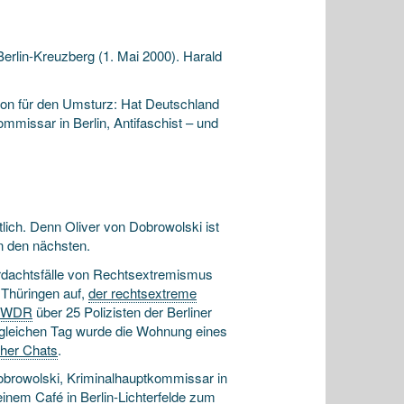
Berlin-Kreuzberg (1. Mai 2000). Harald
tion für den Umsturz: Hat Deutschland
kommissar in Berlin, Antifaschist – und
lich. Denn Oliver von Dobrowolski ist
in den nächsten.
rdachts­fälle von Rechts­extremismus
n Thüringen auf,
der rechtsextreme
er WDR
über 25 Polizisten der Berliner
Am gleichen Tag wurde die Wohnung eines
cher Chats
.
obrowolski, Kriminal­hauptkommissar in
 einem Café in Berlin-Lichterfelde zum