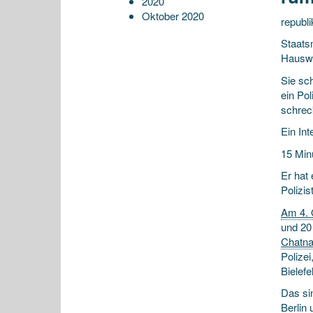
2020
Oktober 2020
republi
Staats
Hauswa
Sie sc
ein Pol
schreck
Ein In
15 Min
Er hat
Polizis
Am 4. 
und 20 
Chatna
Polizei
Bielef
Das si
Berlin