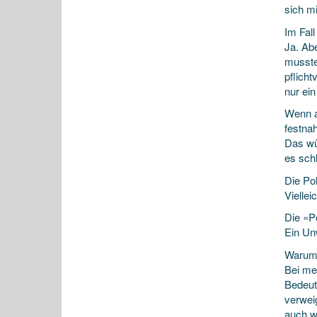
sich mi
Im Fall
Ja. Abe
musste
pflicht
nur ein
Wenn a
festna
Das wü
es schl
Die Pol
Viellei
Die «Po
Ein Un
Warum
Bei mei
Bedeut
verweig
auch w