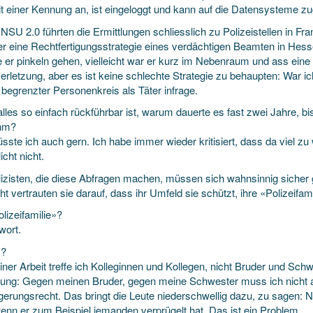
t einer Kennung an, ist eingeloggt und kann auf die Daten­systeme zug
 NSU 2.0 führten die Ermittlungen schliesslich zu Polizei­stellen in F
r eine Rechtfertigungs­strategie eines verdächtigen Beamten in Hessen
 er pinkeln gehen, vielleicht war er kurz im Neben­raum und ass eine
­verletzung, aber es ist keine schlechte Strategie zu behaupten: War
 begrenzter Personen­kreis als Täter infrage.
lles so einfach rückführbar ist, warum dauerte es fast zwei Jahre, bi
hm?
sste ich auch gern. Ich habe immer wieder kritisiert, dass da viel zu
icht nicht.
izisten, die diese Abfragen machen, müssen sich wahnsinnig sicher ge
cht vertrauten sie darauf, dass ihr Umfeld sie schützt, ihre «Polizeifami
lizeifamilie»?
wort.
?
ner Arbeit treffe ich Kolleginnen und Kollegen, nicht Bruder und Schwe
ung: Gegen meinen Bruder, gegen meine Schwester muss ich nicht 
erungs­recht. Das bringt die Leute nieder­schwellig dazu, zu sagen: N
enn er zum Beispiel jemanden verprügelt hat. Das ist ein Problem.