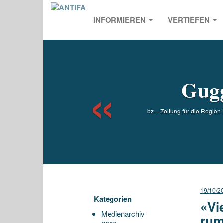
INFORMIEREN
VERTIEFEN
Previou
Gugg
bz – Zeitung für die Region 
19/10/2
Kategorien
«Vi
Medienarchiv
rum