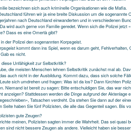
milie bezeichnen sich auch kriminelle Organisationen wie die Mafia.
Deutschland führen wir ja eine breite Diskussion um die sogenannte Cl
ger­jahren nach Deutschland einwanderten und in verschiedenen Bundes
 Da wird auch gerne von Familie geredet. Wenn sich die Polizei jetzt 
e? Dass es eine Omertà gibt?
 in der Polizei den sogenannten Korpsgeist.
rpsgeist kommt dann ins Spiel, wenn es darum geht, Fehl­verhalten, G
 Gab es nicht.
diese Unfähigkeit zur Selbstkritik?
ube, die meisten Menschen lehnen Selbst­kritik zunächst mal ab. Davon
das auch nicht in der Ausbildung. Kommt dazu, dass sich solche Fälle 
 Leute sich umdrehen und fragen: Was ist da los? Dann fürchten Poliz
en. Niemand ist bereit zu sagen: Bitte entschuldigen Sie, das war nic
icht anzeigen? Stattdessen werden die Dinge aufgrund der Akten­lage
e­geschrieben», Tatsachen verdreht. Da stehen Sie dann auf der eine
 Seite haben Sie fünf Polizisten, die alle das Gegenteil sagen. Bis vo
olizisten gute Zeugen?
ichte meinen, Polizisten sagten immer die Wahrheit. Das sei quasi be
ten sind nicht bessere Zeugen als andere. Vielleicht haben sie besser