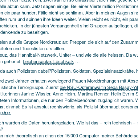
fälle abtun kann. Jetzt sagen einige: Bei einer Viertel­million Polizist
n ein paar hundert Fälle nicht so schlimm. Aber in meinen Augen sin
fen rum und spinnen ihre Ideen weiter. Vielen reicht es nicht, ein p
chicken. In der jüngsten Vergangenheit sind Gruppen aufgeflogen, die
­denkende zu beseitigen.
ielen auf die Gruppe Nordkreuz an: Prepper, die sich auf den Zusam
iteten und Todes­listen erstellten.
euz, das Hannibal-Netzwerk, Uniter – und wie die alle heissen. Da 
on gehortet,
Leichensäcke, Löschkalk
…
a auch Polizisten dabei?Polizisten, Soldaten, Spezial­einsatzkräfte, K
und zwei Jahren erhalten vorwiegend Frauen Mord­drohungen mit Abse
istische Terror­gruppe. Zuerst
die NSU-Opferanwältin Seda Başay-Yıl
litikerinnen Janine Wissler, Anne Helm, Martina Renner, Helin Evrim
lteten Informationen, die nur den Polizei­behörden zugänglich waren
st einmal: Es ist absolut rechtswidrig, als Polizist überhaupt person
raftat.
h wurden die Daten herunter­geladen. Wie ist das – rein technisch – 
n?
nn mich theoretisch an einen der 15’000 Computer meiner Behörde s