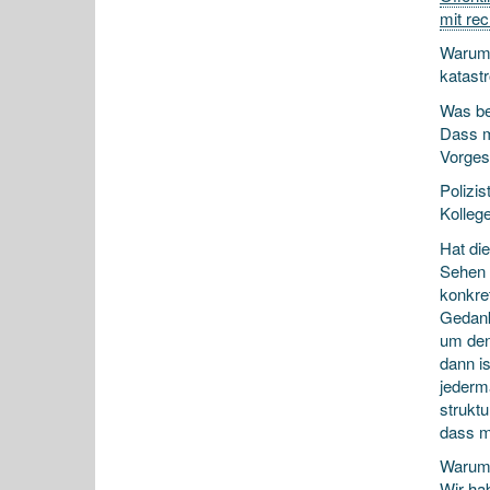
mit re
Warum?
katastr
Was be
Dass ma
Vorges
Polizi
Kolleg
Hat di
Sehen 
konkre
Gedank
um den
dann i
jederma
struktu
dass ma
Warum 
Wir hab