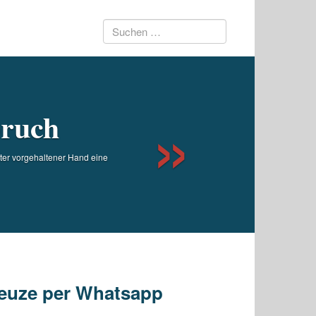
Suchen
Next
nach:
bruch
inter vorgehaltener Hand eine
kreuze per Whatsapp