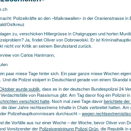
k.ch
macht: Polizeikräfte an den «Maikrawallen» in der Oranienstrasse in 
ld/Ostkreuz
hlagen zu, verschicken Hitler­grüsse in Chat­gruppen und horten Muni
izei­problem? Ja, findet Oliver von Dobrowolski. Er ist Kriminal­haupt
t nicht vor Kritik an seinem Berufs­stand zurück.
terview von Carlos Hanimann,
uten
 ein paar miese Tage hinter sich. Ein paar ganze miese Wochen eigent
t. Und die Polizei stolpert in Deutschland gerade von einem Skandal 
Oktober wurde publik
, dass es in der deutschen Bundespolizei 24 Ve
Verdachts­fälle von Rassismus gibt. Am Tag davor flog ein Polizist i
chrichten verschickt hatte
. Noch mal zwei Tage davor
berichtete d
, die über Jahre rechts­extreme Inhalte in Chats verbreitet hatten. 
elder Polizei­hauptkommissars durchsucht –
wegen rechtsextremistis
nd die Vorfälle aus nur einer Woche – der Woche, bevor Oliver von D
 und Vorsitzender der
Polizeivereinigung Polizei Grün
, die Republik in