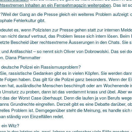
chtsextremen Inhalten an ein Fernsehmagazin weitergaben
. Das ist s
Weil der Gang an die Presse gleich ein weiteres Problem aufzeigt: da
ophale Fehler­kultur gibt.
deutet es, wenn Polizisten zur Presse gehen statt zur internen Melde
n nicht darauf vertraut, das Problem liesse sich intern lösen. Beim 
etzte Bescheid über rechts­extreme Äusserungen in den Chats. Sie sin
st und Antifaschist – so nennt sich Oliver von Dobrowolski. Das sei
en. Diana Pfammatter
e deutsche Polizei ein Rassismusproblem?
Sie, rassistische Gedanken gibt es in vielen Köpfen. Sie werden d
te Folgen haben. Das gilt für die Polizei ganz besonders. Wenn der Ei
en hat, ausländische Menschen beschimpft oder am Wochenende 
 Umsturz zu proben, dann ist das verdammt krass und übel. Aber wen
st das der Worst Case überhaupt. Denn die laufen ja von Berufs weg
nns Grund­rechte eingreifen. Derzeit gibt es eine Debatte darüber, o
relles Problem ist. Demgegenüber steht die Meinung, es handle sich um
n ständig von Einzel­fällen redet.
ein Witz?
en in den letzten ein, zwei Jahren so unfassbar viele Fälle gesehen,