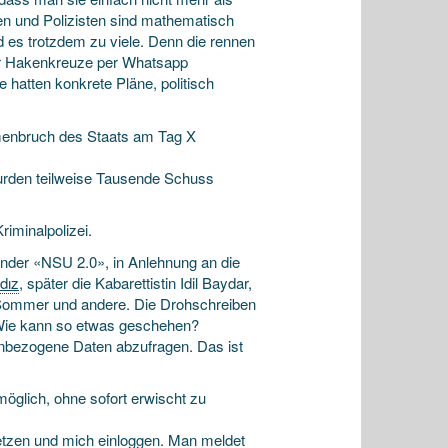
innen und Polizisten sind mathematisch
d es trotzdem zu viele. Denn die rennen
aar Haken­kreuze per Whatsapp
 hatten konkrete Pläne, politisch
men­bruch des Staats am Tag X
wurden teilweise Tausende Schuss
riminalpolizei.
nder «NSU 2.0», in Anlehnung an die
dız
, später die Kabarettistin Idil Baydar,
 Sommer und andere. Die Droh­schreiben
. Wie kann so etwas geschehen?
en­bezogene Daten abzufragen. Das ist
möglich, ohne sofort erwischt zu
etzen und mich einloggen. Man meldet