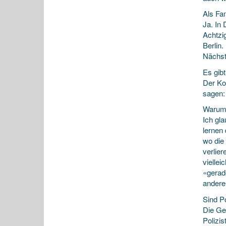
Als Fa
Ja. In 
Achtzi
Berlin.
Nächst
Es gibt
Der Ko
sagen:
Warum 
Ich gla
lernen 
wo die
verlier
vielle
«gerad
anderen
Sind P
Die Ger
Polizis