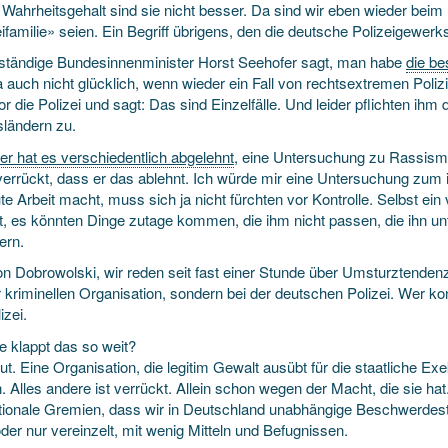
Wahrheits­gehalt sind sie nicht besser. Da sind wir eben wieder beim
i­familie» seien. Ein Begriff übrigens, den die deutsche Polizei­gewe
ständige Bundes­innen­minister Horst Seehofer sagt, man habe
die be
ja auch nicht glücklich, wenn wieder ein Fall von rechts­extremen Polizi
or die Polizei und sagt: Das sind Einzelfälle. Und leider pflichten ih
ländern zu.
er hat es verschiedentlich abgelehnt
, eine Unter­suchung zu Rassismu
 verrückt, dass er das ablehnt. Ich würde mir eine Unter­suchung zum
e Arbeit macht, muss sich ja nicht fürchten vor Kontrolle. Selbst ein 
et, es könnten Dinge zutage kommen, die ihm nicht passen, die ihn u
ern.
on Dobrowolski, wir reden seit fast einer Stunde über Umsturz­tende
r kriminellen Organisation, sondern bei der deutschen Polizei. Wer kontr
izei.
e klappt das so weit?
ut. Eine Organisation, die legitim Gewalt ausübt für die staatliche Ex
. Alles andere ist verrückt. Allein schon wegen der Macht, die sie h
ationale Gremien, dass wir in Deutschland unabhängige Beschwerde­stel
oder nur vereinzelt, mit wenig Mitteln und Befugnissen.