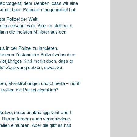
 Korps­geist, dem Denken, dass wir eine
rkschaft beim Patentamt angemeldet hat.
ste Polizei der Welt
.
sten bekannt wird. Aber er stellt sich
m dann die meisten Minister aus den
s in der Polizei zu lancieren.
 inneren Zustand der Polizei wünschen.
vier­jähriges Kind merkt doch, dass er
nter Zugzwang setzen, etwas zu
nzen, Mord­drohungen und Omertà – nicht
olliert die Polizei eigentlich?
ekutive, muss unabhängig kontrolliert
at. Darum fordern auch verschiedene
len einführen. Aber die gibt es halt