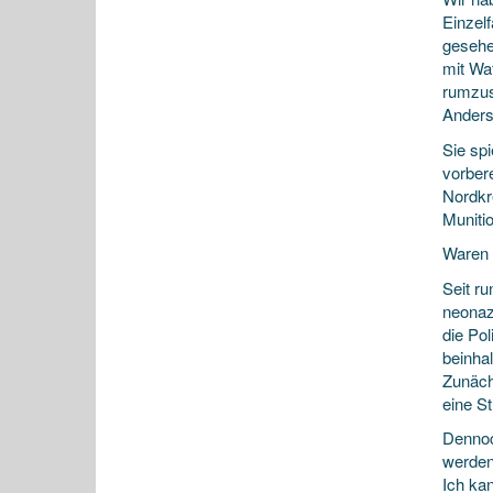
Einzel­
gesehe
mit Waf
rumzus
Anders
Sie sp
vorbere
Nordkr
Muniti
Waren d
Seit r
neo­naz
die Po
beinha
Zunäch
eine St
Dennoc
werde
Ich ka