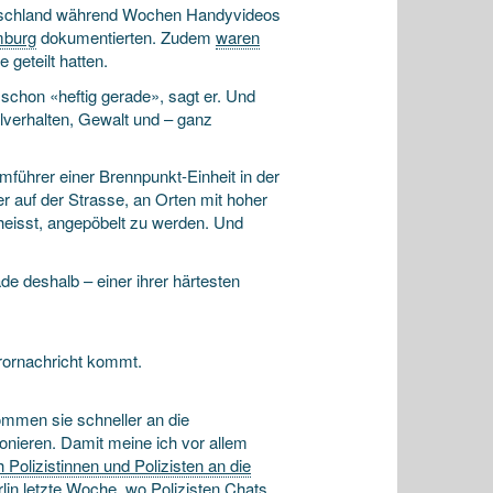
utschland während Wochen Handy­videos
mburg
dokumentierten. Zudem
waren
 geteilt hatten.
 schon «heftig gerade», sagt er. Und
l­verhalten, Gewalt und – ganz
amführer einer Brennpunkt-Einheit in der
er auf der Strasse, an Orten mit hoher
s heisst, angepöbelt zu werden. Und
de deshalb – einer ihrer härtesten
ror­nachricht kommt.
ommen sie schneller an die
ponieren. Damit meine ich vor allem
 Polizistinnen und Polizisten an die
erlin letzte Woche, wo
Polizisten Chats