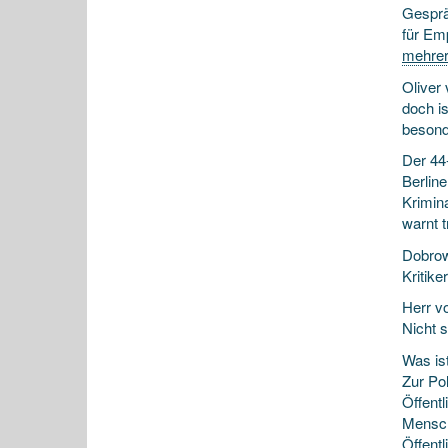
Gesprä
für Em
mehre
Oliver 
doch is
besond
Der 44-
Berline
Krimina
warnt 
Dobrowo
Kritiker
Herr vo
Nicht 
Was ist
Zur Po
Öffentl
Mensche
Öffentl