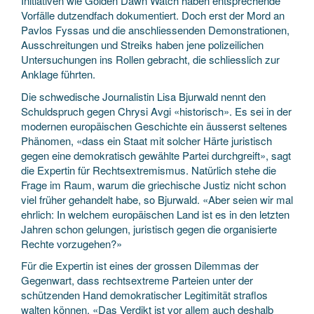
Initiativen wie Golden Dawn Watch haben entsprechende
Vorfälle dutzendfach dokumentiert. Doch erst der Mord an
Pavlos Fyssas und die anschliessenden Demonstrationen,
Ausschreitungen und Streiks haben jene polizeilichen
Untersuchungen ins Rollen gebracht, die schliesslich zur
Anklage führten.
Die schwedische Journalistin Lisa Bjurwald nennt den
Schuldspruch gegen Chrysi Avgi «historisch». Es sei in der
modernen europäischen Geschichte ein äusserst seltenes
Phänomen, «dass ein Staat mit solcher Härte juristisch
gegen eine demokratisch gewählte Partei durchgreift», sagt
die Expertin für Rechtsextremismus. Natürlich stehe die
Frage im Raum, warum die griechische Justiz nicht schon
viel früher gehandelt habe, so Bjurwald. «Aber seien wir mal
ehrlich: In welchem europäischen Land ist es in den letzten
Jahren schon gelungen, juristisch gegen die organisierte
Rechte vorzugehen?»
Für die Expertin ist eines der grossen Dilemmas der
Gegenwart, dass rechtsextreme Parteien unter der
schützenden Hand demokratischer Legitimität straflos
walten können. «Das Verdikt ist vor allem auch deshalb