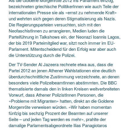
Als die Goldene Morgenröte 2012 ins Parlament einzog,
bezeichneten griechische PolitikerInnen wie auch Teile der
internationalen Presse sie als «ernst zu nehmende Kraft»
und wehrten sich gegen deren Stigmatisierung als Nazis.
Die Regierungsparteien versuchten, sich mit den
NeofaschistInnen zu arrangieren, Medien luden die
Parteiführung in Talkshows ein, der Neonazi Ioannis Lagos,
der bis 2019 Parteimitglied war, sitzt noch immer im EU-
Parlament. Mitentscheidend für den Erfolg war aber auch
die Unterstützung durch die Polizei.
Der TV-Sender Al Jazeera rechnete etwa aus, dass die
Partei 2012 an jenen Athener Wahlstationen eine deutlich
überdurchschnittliche Zustimmung verzeichnete, an denen
besonders viele PolizeibeamtInnen abstimmten. Die BBC
thematisierte damals den in linken Kreisen weitverbreiteten
Vorwurf, dass Athener PolizistInnen Personen, die
«Probleme mit Migranten» hatten, direkt an die Goldene
Morgenröte verweisen würden. «Wir haben momentan
fünfzig bis sechzig Prozent der Beamten auf unserer
Seite – und jeden Tag werden es mehr», prahlte der
damalige Parlamentsabgeordnete Ilias Panagiotaros