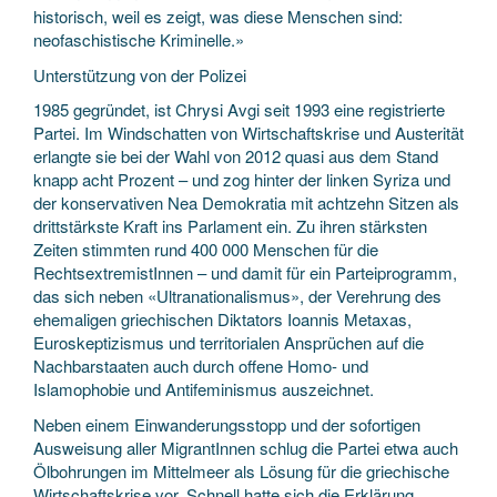
historisch, weil es zeigt, was diese Menschen sind:
neofaschistische Kriminelle.»
Unterstützung von der Polizei
1985 gegründet, ist Chrysi Avgi seit 1993 eine registrierte
Partei. Im Windschatten von Wirtschaftskrise und Austerität
erlangte sie bei der Wahl von 2012 quasi aus dem Stand
knapp acht Prozent – und zog hinter der linken Syriza und
der konservativen Nea Demokratia mit achtzehn Sitzen als
drittstärkste Kraft ins Parlament ein. Zu ihren stärksten
Zeiten stimmten rund 400 000 Menschen für die
RechtsextremistInnen – und damit für ein Parteiprogramm,
das sich neben «Ultranationalismus», der Verehrung des
ehemaligen griechischen Diktators Ioannis Metaxas,
Euroskeptizismus und territorialen Ansprüchen auf die
Nachbarstaaten auch durch offene Homo- und
Islamophobie und Antifeminismus auszeichnet.
Neben einem Einwanderungsstopp und der sofortigen
Ausweisung aller MigrantInnen schlug die Partei etwa auch
Ölbohrungen im Mittelmeer als Lösung für die griechische
Wirtschaftskrise vor. Schnell hatte sich die Erklärung