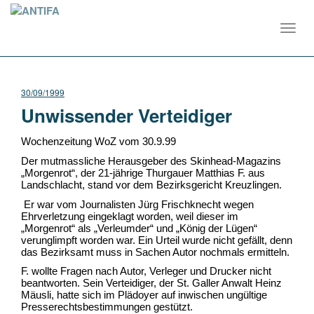
Toggl
navig
30/09/1999
Unwissender Verteidiger
Wochenzeitung WoZ vom 30.9.99
Der mutmassliche Herausgeber des Skinhead-Magazins
„Morgenrot“, der 21-jährige Thurgauer Matthias F. aus
Landschlacht, stand vor dem Bezirksgericht Kreuzlingen.
Er war vom Journalisten Jürg Frischknecht wegen
Ehrverletzung eingeklagt worden, weil dieser im
„Morgenrot“ als „Verleumder“ und „König der Lügen“
verunglimpft worden war. Ein Urteil wurde nicht gefällt, denn
das Bezirksamt muss in Sachen Autor nochmals ermitteln.
F. wollte Fragen nach Autor, Verleger und Drucker nicht
beantworten. Sein Verteidiger, der St. Galler Anwalt Heinz
Mäusli, hatte sich im Plädoyer auf inwischen ungültige
Presserechtsbestimmungen gestützt.