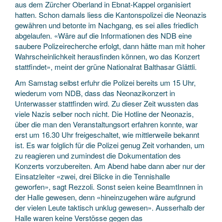
aus dem Zürcher Oberland in Ebnat-Kappel organisiert
hatten. Schon damals liess die Kantonspolizei die Neonazis
gewähren und betonte im Nachgang, es sei alles friedlich
abgelaufen. «Wäre auf die Informationen des NDB eine
saubere Polizeirecherche erfolgt, dann hätte man mit hoher
Wahrscheinlichkeit herausfinden können, wo das Konzert
stattfindet», meint der grüne Nationalrat Balthasar Glättli.
Am Samstag selbst erfuhr die Polizei bereits um 15 Uhr,
wiederum vom NDB, dass das Neonazikonzert in
Unterwasser stattfinden wird. Zu dieser Zeit wussten das
viele Nazis selber noch nicht. Die Hotline der Neonazis,
über die man den Veranstaltungsort erfahren konnte, war
erst um 16.30 Uhr freigeschaltet, wie mittlerweile bekannt
ist. Es war folglich für die Polizei genug Zeit vorhanden, um
zu reagieren und zumindest die Dokumentation des
Konzerts vorzubereiten. Am Abend habe dann aber nur der
Einsatzleiter «zwei, drei Blicke in die Tennishalle
geworfen», sagt Rezzoli. Sonst seien keine BeamtInnen in
der Halle gewesen, denn «hineinzugehen wäre aufgrund
der vielen Leute taktisch unklug gewesen». Ausserhalb der
Halle waren keine Verstösse gegen das