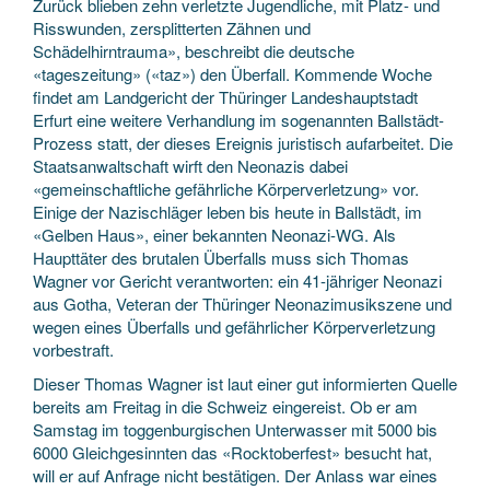
Zurück blieben zehn verletzte Jugendliche, mit Platz- und
Risswunden, zersplitterten Zähnen und
Schädelhirntrauma», beschreibt die deutsche
«tageszeitung» («taz») den Überfall. Kommende Woche
findet am Landgericht der Thüringer Landeshauptstadt
Erfurt eine weitere Verhandlung im sogenannten Ballstädt-
Prozess statt, der dieses Ereignis juristisch aufarbeitet. Die
Staatsanwaltschaft wirft den Neonazis dabei
«gemeinschaftliche gefährliche Körperverletzung» vor.
Einige der Nazischläger leben bis heute in Ballstädt, im
«Gelben Haus», einer bekannten Neonazi-WG. Als
Haupttäter des brutalen Überfalls muss sich Thomas
Wagner vor Gericht verantworten: ein 41-jähriger Neonazi
aus Gotha, Veteran der Thüringer Neonazimusikszene und
wegen eines Überfalls und gefährlicher Körperverletzung
vorbestraft.
Dieser Thomas Wagner ist laut einer gut informierten Quelle
bereits am Freitag in die Schweiz eingereist. Ob er am
Samstag im toggenburgischen Unterwasser mit 5000 bis
6000 Gleichgesinnten das «Rocktoberfest» besucht hat,
will er auf Anfrage nicht bestätigen. Der Anlass war eines