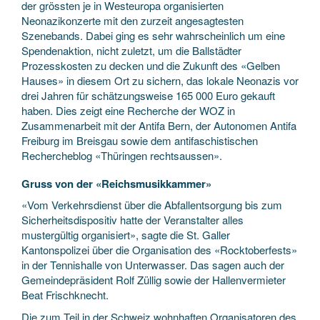
der grössten je in Westeuropa organisierten
Neonazikonzerte mit den zurzeit angesagtesten
Szenebands. Dabei ging es sehr wahrscheinlich um eine
Spendenaktion, nicht zuletzt, um die Ballstädter
Prozesskosten zu decken und die Zukunft des «Gelben
Hauses» in diesem Ort zu sichern, das lokale Neonazis vor
drei Jahren für schätzungsweise 165 000 Euro gekauft
haben. Dies zeigt eine Recherche der WOZ in
Zusammenarbeit mit der Antifa Bern, der Autonomen Antifa
Freiburg im Breisgau sowie dem antifaschistischen
Rechercheblog «Thüringen rechtsaussen».
Gruss von der «Reichsmusikkammer»
«Vom Verkehrsdienst über die Abfallentsorgung bis zum
Sicherheitsdispositiv hatte der Veranstalter alles
mustergültig organisiert», sagte die St. Galler
Kantonspolizei über die Organisation des «Rocktoberfests»
in der Tennishalle von Unterwasser. Das sagen auch der
Gemeindepräsident Rolf Züllig sowie der Hallenvermieter
Beat Frischknecht.
Die zum Teil in der Schweiz wohnhaften Organisatoren des