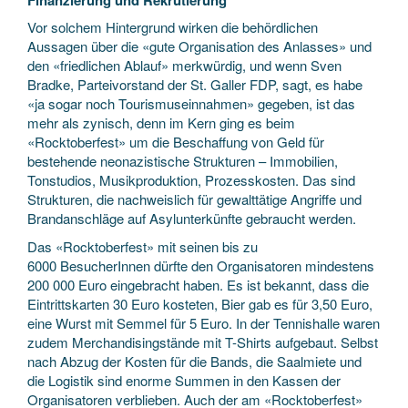
Finanzierung und Rekrutierung
Vor solchem Hintergrund wirken die behördlichen
Aussagen über die «gute Organisation des Anlasses» und
den «friedlichen Ablauf» merkwürdig, und wenn Sven
Bradke, Parteivorstand der St. Galler FDP, sagt, es habe
«ja sogar noch Tourismuseinnahmen» gegeben, ist das
mehr als zynisch, denn im Kern ging es beim
«Rocktoberfest» um die Beschaffung von Geld für
bestehende neonazistische Strukturen – Immobilien,
Tonstudios, Musikproduktion, Prozesskosten. Das sind
Strukturen, die nachweislich für gewalttätige Angriffe und
Brandanschläge auf Asylunterkünfte gebraucht werden.
Das «Rocktoberfest» mit seinen bis zu
6000 BesucherInnen dürfte den Organisatoren mindestens
200 000 Euro eingebracht haben. Es ist bekannt, dass die
Eintrittskarten 30 Euro kosteten, Bier gab es für 3,50 Euro,
eine Wurst mit Semmel für 5 Euro. In der Tennishalle waren
zudem Merchandisingstände mit T-Shirts aufgebaut. Selbst
nach Abzug der Kosten für die Bands, die Saalmiete und
die Logistik sind enorme Summen in den Kassen der
Organisatoren verblieben. Auch der am «Rocktoberfest»