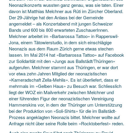
Neonazikonzerts wussten ganz genau, was sie taten. Einer
davon ist Matthias Melchner aus Rüti im Zürcher Oberland.
Der 29-Jährige hat den Anlass bei der Gemeinde
angemeldet – als Konzertabend mit jungen Schweizer
Bands und 600 bis 800 erwarteten ZuschauerInnen.
Melchner arbeitet im «Barbarossa Tattoo» in Rapperswil-
Jona, einem Tätowierstudio, in dem sich einschlägige
Neonazis aus dem Raum Zürich gerne etwas stechen
lassen. Im Mai 2014 hat «Barbarossa Tattoo» auf Facebook
zur Solidarität mit den «Jungs aus Ballstädt/Thüringen»
aufgerufen. Melchner stammt aus Thüringen, er war dort
vor etwa zehn Jahren Mitglied der neonazistischen
«Kameradschaft Zella-Mehlis». Es ist überliefert, dass er
mehrmals im «Gelben Haus» zu Besuch war. Schliesslich
liegt der WOZ ein Mailverkehr zwischen Melchner und
einer führenden Figur der neonazistischen Vereinigung
Hammerskins vor, in dem der Thüringer um Unterstützung
bei der Produktion von «Soli-Shirts» für die im Ballstädt-
Prozess angeklagten Neonazis bittet. Melchner wollte auf
Anfrage nicht über seine Rolle beim «Rocktoberfest» reden.
Auch eine zweite Spur führt nach Thüringen: zu David