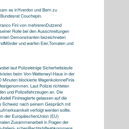
 kam es inYverdon und Bern zu
t Bundesrat Couchepin.
franco Fini von mehrerenDutzend
einer Rolle bei den Ausschreitungen
ummten Demonstranten bezeichneten
 undMörder und warfen Eier,Tomaten und
bei laut Polizeieinige Sicherheitsleute
ktivisten beim Von-Wattenwyl-Haus in der
 Minuten blockierte WagenkolonneFinis
estgenommen. Laut Polizei richteten
en und Polizeifahrzeugen an. Die
Modell Finireagierte gelassen auf die
die Schweiz nach seinem Gespräch mit
fmerksamkeit verfolgt werden sollte.
orm der EuropäischenUnion (EU)
ionalen Zusammenarbeit in Fragen der
h-italieni- schenRechtshilfeabkommens