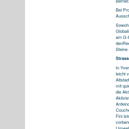
Berner
Bei Pr
Aussch
Sowohl
Global
am G-8
denRec
Steine
Strass
In Yve
leicht 
Altsta
mit qu
die Ak
Aktivis
Anfein
Couche
Fini i
vorber
Umwelt