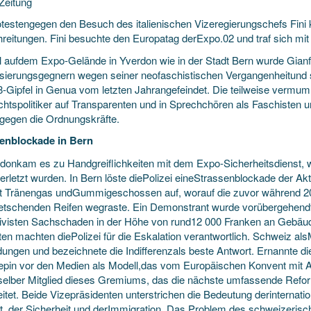
Zeitung
otestengegen den Besuch des italienischen Vizeregierungschefs Fini
reitungen. Fini besuchte den
Europatag derExpo.02 und traf sich mi
 aufdem Expo-Gelände in Yverdon wie in der Stadt Bern wurde Gian
isierungsgegnern wegen seiner neofaschistischen Vergangenheitund s
-Gipfel in Genua vom letzten Jahrangefeindet. Die teilweise verm
htspolitiker auf Transparenten und in Sprechchören als Faschisten
 gegen die Ordnungskräfte.
enblockade in Bern
rdonkam es zu Handgreiflichkeiten mit dem Expo-Sicherheitsdienst, wo
verletzt wurden. In Bern löste diePolizei eineStrassenblockade der A
dt Tränengas undGummigeschossen auf, worauf die zuvor während 20
ietschenden Reifen wegraste. Ein Demonstrant wurde vorübergehendf
tivisten Sachschaden in der Höhe von rund12 000 Franken an Gebäud
ten machten diePolizei für die Eskalation verantwortlich. Schweiz als
dungen und bezeichnete die Indifferenzals beste Antwort. Ernannte 
pin vor den Medien als Modell,das vom Europäischen Konvent mit Au
stselber Mitglied dieses Gremiums, das die nächste umfassende Ref
eitet. Beide Vizepräsidenten unterstrichen die Bedeutung derinternat
, der Sicherheit und derImmigration. Das Problem des schweizerisc