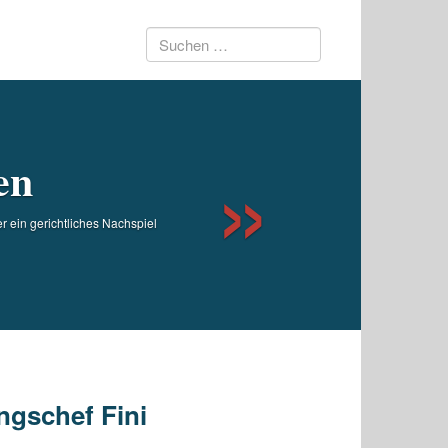
Suchen
Next
nach:
en
 ein gerichtliches Nachspiel
ngschef Fini