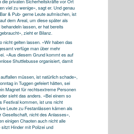
die privaten Sicherheitskräfte vor Ort
ren viel zu wenige», sagt er. Und genau
Bar & Pub› gerne Leute aufmischen, ist
 auf dem Areal, um diese später als
behandeln lassen, er hat bereits
ebraucht», zieht er Bilanz.
 nicht gelten lassen. «Wir haben das
sgesamt verfüge man über mehr
h sei. «Aus diesem Grund kommt es auf
lose Shuttlebusse organisiert, damit
auffallen müssen, ist natürlich schade»,
ntag in Tuggen gefeiert hätten, sei
 ein Magnet für rechtsextreme Personen
nder sieht das anders. «Bei einem so
s Festival kommen, ist uns nicht
sive Leute zu Festanlässen kämen als
r Gesellschaft, nicht des Anlasses»,
n einigen Chaoten auch nicht alle
sitzt Hinder mit Polizei und