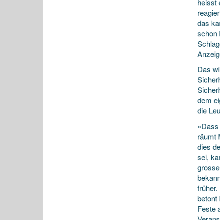
heisst 
reagier
das ka
schon 
Schlag
Anzeig
Das wi
Sicher
Sicher
dem ei
die Le
«Dass s
räumt 
dies d
sei, k
grosse
bekann
früher
betont
Feste 
Verans