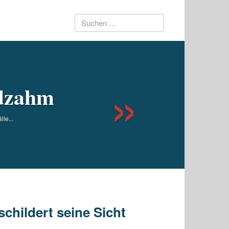
Suchen
Next
nach:
ndzahm
le...
childert seine Sicht