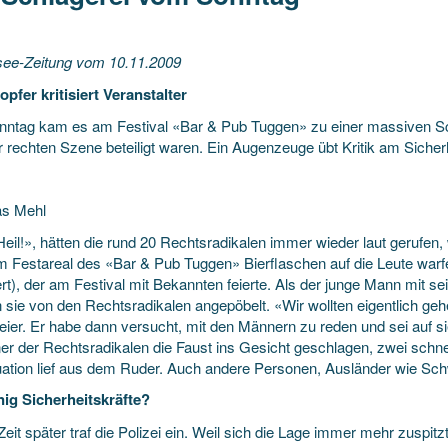
see-Zeitung vom 10.11.2009
opfer kritisiert Veranstalter
ntag kam es am Festival «Bar & Pub Tuggen» zu einer massiven Sch
r rechten Szene beteiligt waren. Ein Augenzeuge übt Kritik am Sicher
as Mehl
 Heil!», hätten die rund 20 Rechtsradikalen immer wieder laut geruf
m Festareal des «Bar & Pub Tuggen» Bierflaschen auf die Leute warf
t), der am Festival mit Bekannten feierte. Als der junge Mann mit sei
 sie von den Rechtsradikalen angepöbelt. «Wir wollten eigentlich gehe
eier. Er habe dann versucht, mit den Männern zu reden und sei auf
ner der Rechtsradikalen die Faust ins Gesicht geschlagen, zwei schnel
tuation lief aus dem Ruder. Auch andere Personen, Ausländer wie Sch
ig Sicherheitskräfte?
eit später traf die Polizei ein. Weil sich die Lage immer mehr zuspit