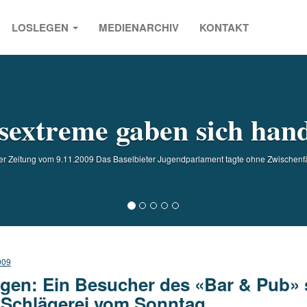
LOSLEGEN
MEDIENARCHIV
KONTAKT
s
sextreme gaben sich ha
er Zeitung vom 9.11.2009 Das Baselbieter Jugendparlament tagte ohne Zwischenfäl
009
gen: Ein Besucher des «Bar & Pub» s
 Schlägerei vom Sonntag