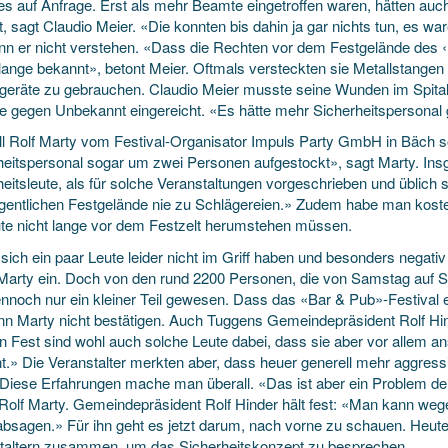
es auf Anfrage. Erst als mehr Beamte eingetroffen waren, hätten auch 
t, sagt Claudio Meier. «Die konnten bis dahin ja gar nichts tun, es wa
nn er nicht verstehen. «Dass die Rechten vor dem Festgelände des ‹
lange bekannt», betont Meier. Oftmals versteckten sie Metallstangen
geräte zu gebrauchen. Claudio Meier musste seine Wunden im Spital 
e gegen Unbekannt eingereicht. «Es hätte mehr Sicherheitspersonal g
ll Rolf Marty vom Festival-Organisator Impuls Party GmbH in Bäch so
heitspersonal sogar um zwei Personen aufgestockt», sagt Marty. In
heitsleute, als für solche Veranstaltungen vorgeschrieben und üblic
gentlichen Festgelände nie zu Schlägereien.» Zudem habe man kosten
ute nicht lange vor dem Festzelt herumstehen müssen.
ich ein paar Leute leider nicht im Griff haben und besonders negativ 
Marty ein. Doch von den rund 2200 Personen, die von Samstag auf Son
ennoch nur ein kleiner Teil gewesen. Dass das «Bar & Pub»-Festival
ann Marty nicht bestätigen. Auch Tuggens Gemeindepräsident Rolf Hi
n Fest sind wohl auch solche Leute dabei, dass sie aber vor allem an
t.» Die Veranstalter merkten aber, dass heuer generell mehr aggres
. Diese Erfahrungen mache man überall. «Das ist aber ein Problem de
 Rolf Marty. Gemeindepräsident Rolf Hinder hält fest: «Man kann wege
absagen.» Für ihn geht es jetzt darum, nach vorne zu schauen. Heute 
taltern zusammen, um das Sicherheitskonzept zu besprechen.