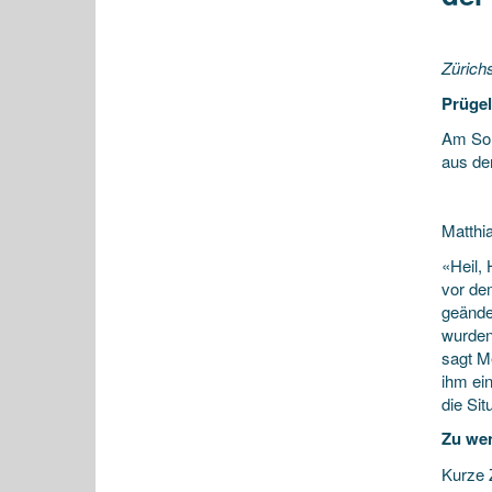
Zürich
Prügel
Am Son
aus de
Matthi
«Heil,
vor de
geänder
wurden
sagt M
ihm ei
die Si
Zu wen
Kurze Z