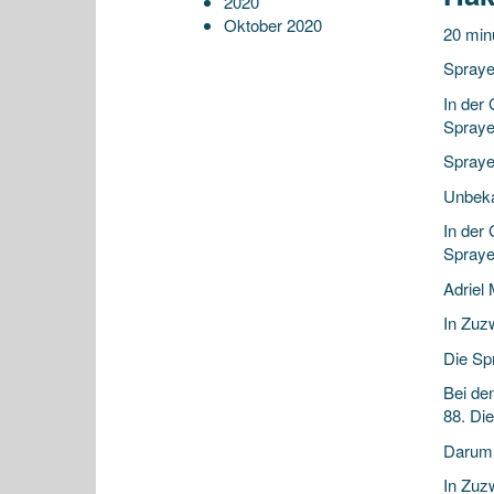
2020
Oktober 2020
20 min
Spraye
In der
Spraye
Spraye
Unbeka
In der
Spraye
Adriel
In Zuz
Die Sp
Bei de
88. Die
Darum
In Zuz