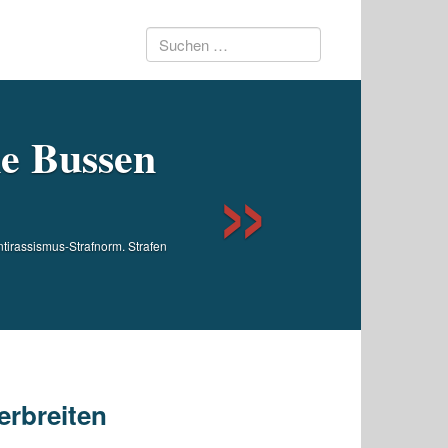
Suchen
Next
nach:
ne Bussen
tirassismus-Strafnorm. Strafen
erbreiten