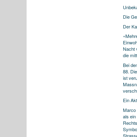
Unbeka
Die Gem
Der Ka
«Mehre
Einwoh
Nacht 
die mit
Bei de
88. Di
ist ver
Massna
versch
Ein Ak
Marco 
als ein
Rechts
Symbol
Strass