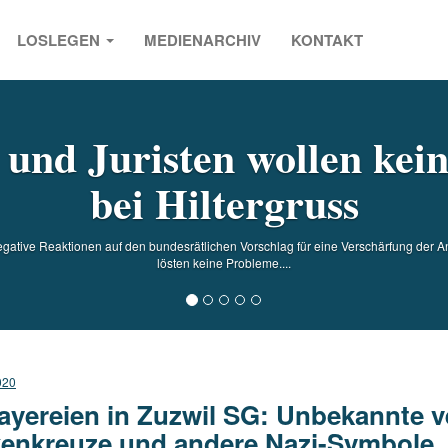
LOSLEGEN
MEDIENARCHIV
KONTAKT
s
 und Juristen wollen kei
bei Hiltergruss
ive Reaktionen auf den bundesrätlichen Vorschlag für eine Verschärfung der An
lösten keine Probleme....
020
ayereien in Zuzwil SG: Unbekannte v
enkreuze und andere Nazi-Symbole