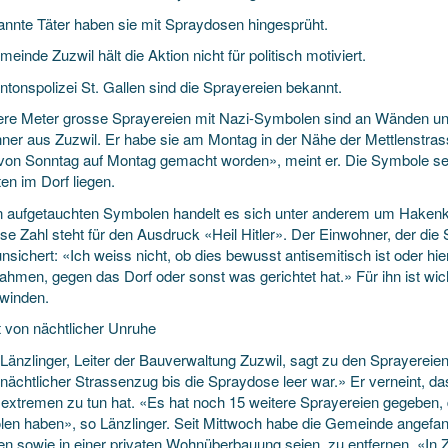
nnte Täter haben sie mit Spraydosen hingesprüht.
einde Zuzwil hält die Aktion nicht für politisch motiviert.
ntonspolizei St. Gallen sind die Sprayereien bekannt.
re Meter grosse Sprayereien mit Nazi-Symbolen sind an Wänden un
ner aus Zuzwil. Er habe sie am Montag in der Nähe der Mettlenstrass
von Sonntag auf Montag gemacht worden», meint er. Die Symbole seie
ten im Dorf liegen.
n aufgetauchten Symbolen handelt es sich unter anderem um Hakenk
ese Zahl steht für den Ausdruck «Heil Hitler». Der Einwohner, der d
unsichert: «Ich weiss nicht, ob dies bewusst antisemitisch ist oder 
hmen, gegen das Dorf oder sonst was gerichtet hat.» Für ihn ist wic
winden.
t von nächtlicher Unruhe
Länzlinger, Leiter der Bauverwaltung Zuzwil, sagt zu den Sprayereie
 nächtlicher Strassenzug bis die Spraydose leer war.» Er verneint, da
extremen zu tun hat. «Es hat noch 15 weitere Sprayereien gegeben
en haben», so Länzlinger. Seit Mittwoch habe die Gemeinde angefang
en sowie in einer privaten Wohnüberbauung seien, zu entfernen. «In 