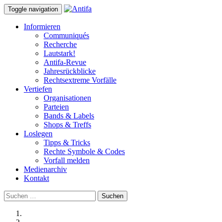
Toggle navigation
Informieren
Communiqués
Recherche
Lautstark!
Antifa-Revue
Jahresrückblicke
Rechtsextreme Vorfälle
Vertiefen
Organisationen
Parteien
Bands & Labels
Shops & Treffs
Loslegen
Tipps & Tricks
Rechte Symbole & Codes
Vorfall melden
Medienarchiv
Kontakt
Suchen
nach: