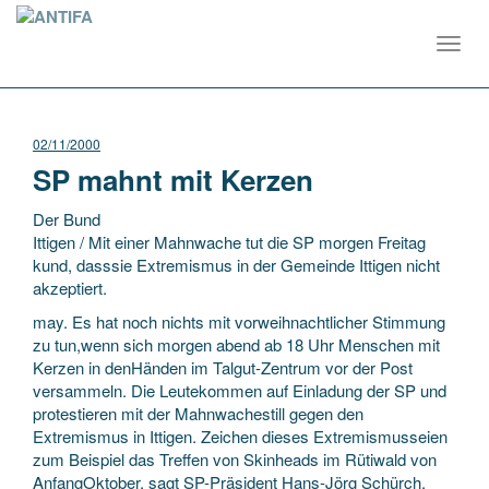
Toggl
navig
02/11/2000
SP mahnt mit Kerzen
Der Bund
Ittigen / Mit einer Mahnwache tut die SP morgen Freitag
kund, dasssie Extremismus in der Gemeinde Ittigen nicht
akzeptiert.
may. Es hat noch nichts mit vorweihnachtlicher Stimmung
zu tun,wenn sich morgen abend ab 18 Uhr Menschen mit
Kerzen in denHänden im Talgut-Zentrum
vor der Post
versammeln. Die Leutekommen auf Einladung der SP und
protestieren mit der Mahnwachestill gegen den
Extremismus in Ittigen. Zeichen dieses Extremismusseien
zum Beispiel das Treffen von Skinheads im Rütiwald von
AnfangOktober, sagt SP-Präsident Hans-Jörg Schürch.