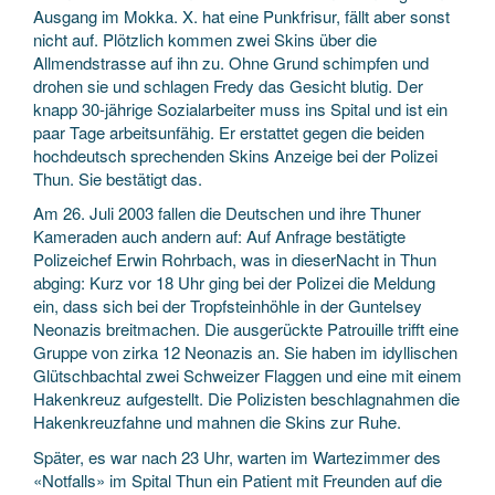
Ausgang im Mokka. X. hat eine Punkfrisur, fällt aber sonst
nicht auf. Plötzlich kommen zwei Skins über die
Allmendstrasse auf ihn zu. Ohne Grund schimpfen und
drohen sie und schlagen Fredy das Gesicht blutig. Der
knapp 30-jährige Sozialarbeiter muss ins Spital und ist ein
paar Tage arbeitsunfähig. Er erstattet gegen die beiden
hochdeutsch sprechenden Skins Anzeige bei der Polizei
Thun. Sie bestätigt das.
Am 26. Juli 2003 fallen die Deutschen und ihre Thuner
Kameraden auch andern auf: Auf Anfrage bestätigte
Polizeichef Erwin Rohrbach, was in dieserNacht in Thun
abging: Kurz vor 18 Uhr ging bei der Polizei die Meldung
ein, dass sich bei der Tropfsteinhöhle in der Guntelsey
Neonazis breitmachen. Die ausgerückte Patrouille trifft eine
Gruppe von zirka 12 Neonazis an. Sie haben im idyllischen
Glütschbachtal zwei Schweizer Flaggen und eine mit einem
Hakenkreuz aufgestellt. Die Polizisten beschlagnahmen die
Hakenkreuzfahne und mahnen die Skins zur Ruhe.
Später, es war nach 23 Uhr, warten im Wartezimmer des
«Notfalls» im Spital Thun ein Patient mit Freunden auf die