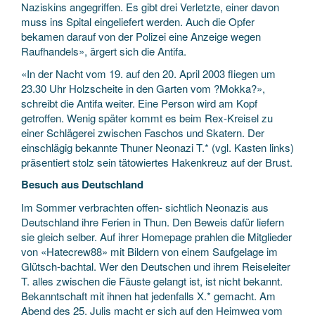
Naziskins angegriffen. Es gibt drei Verletzte, einer davon
muss ins Spital eingeliefert werden. Auch die Opfer
bekamen darauf von der Polizei eine Anzeige wegen
Raufhandels», ärgert sich die Antifa.
«In der Nacht vom 19. auf den 20. April 2003 fliegen um
23.30 Uhr Holzscheite in den Garten vom ?Mokka?»,
schreibt die Antifa weiter. Eine Person wird am Kopf
getroffen. Wenig später kommt es beim Rex-Kreisel zu
einer Schlägerei zwischen Faschos und Skatern. Der
einschlägig bekannte Thuner Neonazi T.* (vgl. Kasten links)
präsentiert stolz sein tätowiertes Hakenkreuz auf der Brust.
Besuch aus Deutschland
Im Sommer verbrachten offen- sichtlich Neonazis aus
Deutschland ihre Ferien in Thun. Den Beweis dafür liefern
sie gleich selber. Auf ihrer Homepage prahlen die Mitglieder
von «Hatecrew88» mit Bildern von einem Saufgelage im
Glütsch-bachtal. Wer den Deutschen und ihrem Reiseleiter
T. alles zwischen die Fäuste gelangt ist, ist nicht bekannt.
Bekanntschaft mit ihnen hat jedenfalls X.* gemacht. Am
Abend des 25. Julis macht er sich auf den Heimweg vom