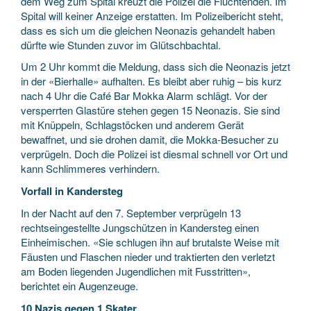
dem Weg zum Spital kreuzt die Polizei die Flüchtenden. Im
Spital will keiner Anzeige erstatten. Im Polizeibericht steht,
dass es sich um die gleichen Neonazis gehandelt haben
dürfte wie Stunden zuvor im Glütschbachtal.
Um 2 Uhr kommt die Meldung, dass sich die Neonazis jetzt
in der «Bierhalle» aufhalten. Es bleibt aber ruhig – bis kurz
nach 4 Uhr die Café Bar Mokka Alarm schlägt. Vor der
versperrten Glastüre stehen gegen 15 Neonazis. Sie sind
mit Knüppeln, Schlagstöcken und anderem Gerät
bewaffnet, und sie drohen damit, die Mokka-Besucher zu
verprügeln. Doch die Polizei ist diesmal schnell vor Ort und
kann Schlimmeres verhindern.
Vorfall in Kandersteg
In der Nacht auf den 7. September verprügeln 13
rechtseingestellte Jungschützen in Kandersteg einen
Einheimischen. «Sie schlugen ihn auf brutalste Weise mit
Fäusten und Flaschen nieder und traktierten den verletzt
am Boden liegenden Jugendlichen mit Fusstritten»,
berichtet ein Augenzeuge.
10 Nazis gegen 1 Skater