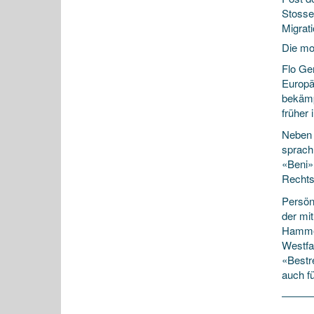
Stosse
Migrati
Die mo
Flo Ger
Europä
bekämp
früher
Neben 
sprach
«Beni»
Rechts
Persön
der mi
Hammer
Westfa
«Bestr
auch f