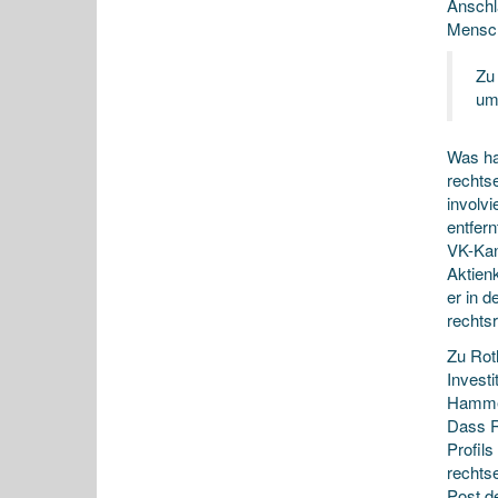
Anschl
Mensch
Zu
um 
Was hat
rechts
involv
entfer
VK-Kana
Aktienk
er in d
rechtsr
Zu Rot
Invest
Hammer
Dass R
Profil
rechts
Post d