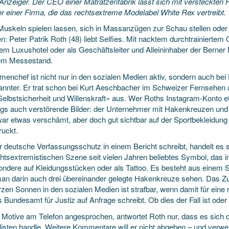
Anzeiger. Der CEO einer Matratzenfabrik lässt sich mit versteckten H
r einer Firma, die das rechtsextreme Modelabel White Rex vertreibt.
Muskeln spielen lassen, sich in Massanzügen zur Schau stellen oder
n: Peter Patrik Roth (48) liebt Selfies. Mit nacktem durchtrainierte
nem Luxushotel oder als Geschäftsleiter und Alleininhaber der Berner
em Messestand.
rmenchef ist nicht nur in den sozialen Medien aktiv, sondern auch be
nnter. Er trat schon bei Kurt Aeschbacher im Schweizer Fernsehen auf
elbstsicherheit und Willenskraft» aus. Wer Roths Instagram-Konto e
ings auch verstörende Bilder: der Unternehmer mit Hakenkreuzen u
war etwas verschämt, aber doch gut sichtbar auf der Sportbekleidung
ruckt.
r deutsche Verfassungsschutz in einem Bericht schreibt, handelt es 
chtsextremistischen Szene seit vielen Jahren beliebtes Symbol, das 
ondere auf Kleidungsstücken oder als Tattoo. Es besteht aus einem S
an darin auch drei übereinander gelegte Hakenkreuze sehen. Das Z
zen Sonnen in den sozialen Medien ist strafbar, wenn damit für eine 
 Bundesamt für Justiz auf Anfrage schreibt. Ob dies der Fall ist oder ni
e Motive am Telefon angesprochen, antwortet Roth nur, dass es sic
listen handle. Weitere Kommentare will er nicht abgeben – und verwei