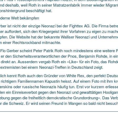
nd deshalb, weil Roth in seiner Matratzenfabrik immer wieder Migra
onshintergrund beschäftigt hat.
derne Welt bekämpfen
ber ist nicht der einzige Neonazi bei der Fighttex AG. Die Firma betre
er auffordert, sich den Kriegergeist ihrer Vorfahren zu eigen zu mac
fen. Die Website hat der bekannte Walliser Neonazi und Unternehmer 
 in einer Rechtsrockband mitmachte.
Flo Gerber scheint Peter Patrik Roth noch mindestens eine weitere
 er den Sicherheitsverantwortlichen der Pnos, Benjamin Rohde, in 
 direkt an. Ausserdem vergab Roth ein «Like» für ein Foto, das R
extremisten bei einem Neonazi-Treffen in Deutschland zeigt.
lich kennt Roth auch den Gründer von White Rex, den perfekt Deuts
t richtigem Familiennamen Kapustin heisst. Auf einem Foto mit ihm kr
skins oder russische Neonazis häufig tun. Erst vor kurzem erliess
len ein Einreiseverbot gegen den Neonazi und gewalttätigen Hoolig
ebung gegen die freiheitlich demokratische Grundordnung». Das Verb
ür die Schweiz. Er wird seinen Freund in Wangen so bald nicht besuc