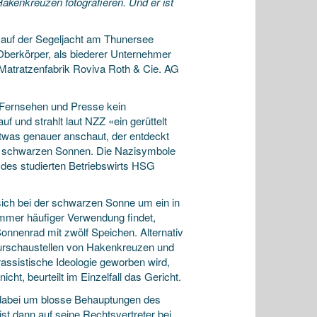
akenkreuzen fotografieren. Und er ist
 auf der Segeljacht am Thunersee
m Oberkörper, als biederer Unternehmer
 Matratzenfabrik Roviva Roth & Cie. AG
i Fernsehen und Presse kein
 und strahlt laut NZZ «ein gerüttelt
twas genauer anschaut, der entdeckt
nd schwarzen Sonnen. Die Nazisymbole
 des studierten Betriebswirts HSG
sich bei der schwarzen Sonne um ein in
immer häufiger Verwendung findet,
onnenrad mit zwölf Speichen. Alternativ
urschaustellen von Hakenkreuzen und
rassistische Ideologie geworben wird,
cht, beurteilt im Einzelfall das Gericht.
h dabei um blosse Behauptungen des
st dann auf seine Rechtsvertreter bei