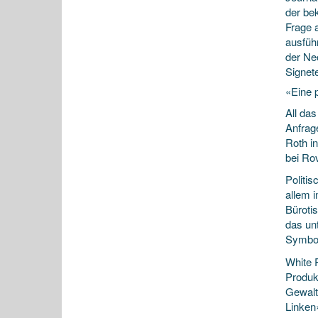
der be
Frage 
ausführ
der Ne
Signet
«Eine 
All da
Anfrag
Roth in
bei Ro
Politi
allem 
Büroti
das un
Symbol
White 
Produk
Gewalt
Linken