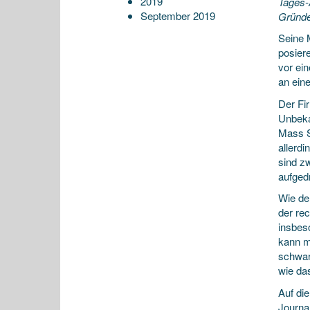
2019
Tages-
September 2019
Gründe
Seine 
posiere
vor ei
an ein
Der Fi
Unbeka
Mass S
allerd
sind z
aufged
Wie de
der re
insbes
kann m
schwar
wie das
Auf di
Journa