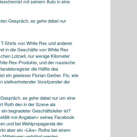
sextremist mit seinem Auto in eine
sten Gespräch, es gehe dabei nur
ie T-Shirts von White Rex und anderer
ret in die Geschäfte von White Rex
schen Lotzwil, nur wenige Kilometer
 White-Rex-Produkte, und der russische
Handelsregister die Hälfte des
st ein gewisser Florian Gerber. Flo, wie
n stellvertretender Vorsitzender der
 Gespräch, es gehe dabei nur um eine
rt Roth den in der Szene als
ein begnadeter Geschäftsleiter ist?
efällt-mir-Angaben» seines Facebook-
ssen und bei Wahlpropaganda der
irkt aber ein «Like» Roths bei einem
 Mittelmeer verhöhnt werden.