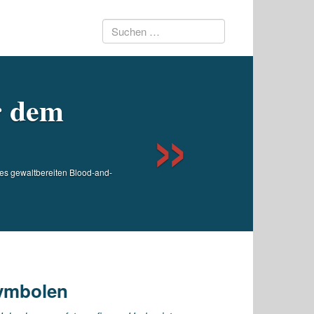
Suchen
Next
nach:
r dem
es gewaltbereiten Blood-and-
symbolen