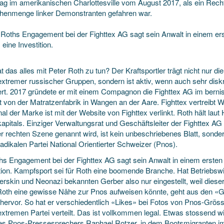
ag im amerikanischen Charlottesville vom August 2017, als ein Recht
enmenge linker Demonstranten gefahren war.
 Roths Engagement bei der Fighttex AG sagt sein Anwalt in einem er
eine Investition.
 das alles mit Peter Roth zu tun? Der Kraftsportler trägt nicht nur d
extremer russischer Gruppen, sondern ist aktiv, wenn auch sehr disk
iert. 2017 gründete er mit einem Compagnon die Fighttex AG im berni
nt von der Matratzenfabrik in Wangen an der Aare. Fighttex vertreibt
l der Marke ist mit der Website von Fighttex verlinkt. Roth hält laut 
apitals. Einziger Verwaltungsrat und Geschäftsleiter der Fighttex AG i
er rechten Szene genannt wird, ist kein unbeschriebenes Blatt, sonder
adikalen Partei National Orientierter Schweizer (Pnos).
hs Engagement bei der Fighttex AG sagt sein Anwalt in einem ersten
ition. Kampfsport sei für Roth eine boomende Branche. Hat Betriebswi
skin und Neonazi bekannten Gerber also nur eingestellt, weil dieser 
oth eine gewisse Nähe zur Pnos aufweisen könnte, geht aus den «G
s hervor. So hat er verschiedentlich «Likes» bei Fotos von Pnos-Grö
extremen Partei verteilt. Das ist vollkommen legal. Etwas stossend w
es Pnos-Pressesprechers Raphael Rotzer, in dem Bootsmigranten im