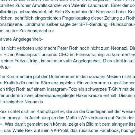
kannten Zürcher Anwaltskanzlei von Valentin Landmann. Einer der dor
allerdings unbeantwortet, ob Roth Sympathien für Neonazis habe. Kei
lichen, schriftlich eingereichten Fragenkatalog dieser Zeitung zu Ro
onaziszene. Landmann selber sagte der SRF-Sendung «Rundschau»: 
en, an der Zeichensprache.»
private Angelegenheit»
s ist nicht verboten und macht Peter Roth noch nicht zum Neonazi. Di
e: «Den Kleidungsstil unseres CEO im Fitnesstraining zu kommentiere
 seiner Freizeit trägt, ist seine private Angelegenheit. Dies steht i
viva.»
sche Kommentare gibt der Unternehmer in den sozialen Medien nicht a
im Kraftstudio und im Büro abzuspielen. Ein vollkommen unpolitische
sch trägt Roth auf einem Instagram-Foto ein schwarzes T-Shirt mit 
ter anderem zwei übereinandergelegte Hakenkreuze enthält. Dieses s
 russischer Neonazis.
Rex richtet sich an Kampfsportler, die an die Überlegenheit der wei
ten prangt – in Anlehnung an das Motto «Wir vertrauen auf Gott» der
». Was damit gemeint sein könnte, zeigt ein Bild mit dem sinngemäss
», das White Rex auf sein VK-Profil, das russische Facebook, hochg