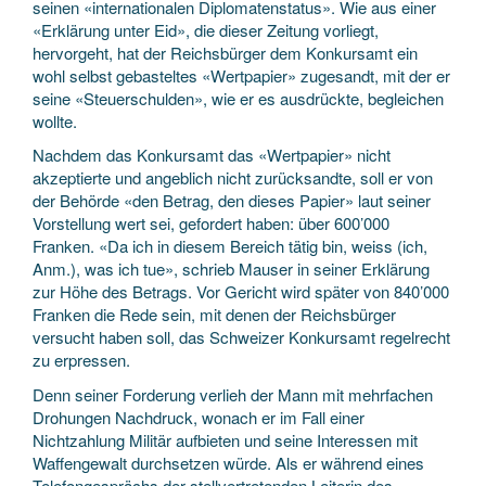
seinen «internationalen Diplomatenstatus». Wie aus einer
«Erklärung unter Eid», die dieser Zeitung vorliegt,
hervorgeht, hat der Reichsbürger dem Konkursamt ein
wohl selbst gebasteltes «Wertpapier» zugesandt, mit der er
seine «Steuerschulden», wie er es ausdrückte, begleichen
wollte.
Nachdem das Konkursamt das «Wertpapier» nicht
akzeptierte und angeblich nicht zurücksandte, soll er von
der Behörde «den Betrag, den dieses Papier» laut seiner
Vorstellung wert sei, gefordert haben: über 600’000
Franken. «Da ich in diesem Bereich tätig bin, weiss (ich,
Anm.), was ich tue», schrieb Mauser in seiner Erklärung
zur Höhe des Betrags. Vor Gericht wird später von 840’000
Franken die Rede sein, mit denen der Reichsbürger
versucht haben soll, das Schweizer Konkursamt regelrecht
zu erpressen.
Denn seiner Forderung verlieh der Mann mit mehrfachen
Drohungen Nachdruck, wonach er im Fall einer
Nichtzahlung Militär aufbieten und seine Interessen mit
Waffengewalt durchsetzen würde. Als er während eines
Telefongesprächs der stellvertretenden Leiterin des