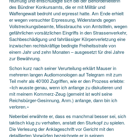
reumütig und entschuldigte sich bei der Behördenleiterin
des Bündner Konkursamts, die er mit Militär und
Waffengewalt bedroht und erpresst hatte. Am Ende erhielt
er wegen versuchter Erpressung, Widerstands gegen
Vollstreckungsbeamte, Missbrauchs von Amtstiteln, wegen
gefährlichen vorsätzlichen Eingriffs in den Strassenverkehr,
Sachbeschädigung und fahrlässiger Körperverletzung eine
inzwischen rechtskräftige bedingte Freiheitsstrafe von
einem Jahr und zehn Monaten – ausgesetzt für drei Jahre
zur Bewährung.
Schon kurz nach seiner Verurteilung erklärt Mauser in
mehreren langen Audiomonologen auf Telegram mit zum
Teil mehr als 40’000 Zugriffen, wie er den Prozess erlebte:
«Ich wusste genau, wenn ich anfange zu diskutieren und
mit meinem Kommerz-Zeug (gemeint ist wohl seine
Reichsbürger-Gesinnung, Anm.) anfange, dann bin ich
verloren.»
Nebenbei erwähnte er, dass es manchmal besser sei, sich
taktisch klug zu verhalten, anstatt den Sturkopf zu spielen.
Die Verlesung der Anklageschrift vor Gericht mit den
detaillierten Vorwürfen bezeichnete er in seinem