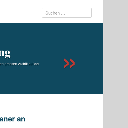
Suchen
Next
nach:
ng
 grossen Auftritt auf der
kaner an