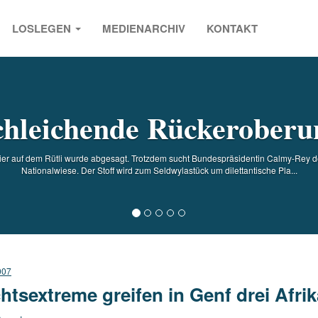
LOSLEGEN
MEDIENARCHIV
KONTAKT
s
chleichende Rückeroberu
r auf dem Rütli wurde abgesagt. Trotzdem sucht Bundespräsidentin Calmy-Rey den
Nationalwiese. Der Stoff wird zum Seldwylastück um dilettantische Pla...
007
htsextreme greifen in Genf drei Afri