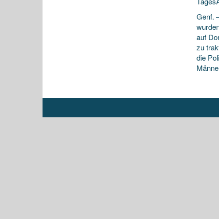
TagesA
Genf. –
wurden 
auf Do
zu trak
die Po
Männer