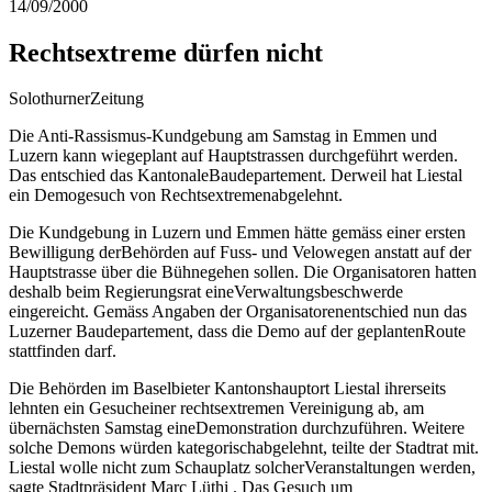
14/09/2000
Rechtsextreme dürfen nicht
SolothurnerZeitung
Die Anti-Rassismus-Kundgebung am Samstag in Emmen und
Luzern kann wiegeplant auf Hauptstrassen durchgeführt werden.
Das entschied das KantonaleBaudepartement. Derweil hat Liestal
ein Demogesuch von Rechtsextremenabgelehnt.
Die Kundgebung in Luzern und Emmen hätte
gemäss einer ersten
Bewilligung derBehörden auf Fuss- und Velowegen anstatt auf der
Hauptstrasse über die Bühnegehen sollen. Die Organisatoren hatten
deshalb beim Regierungsrat eineVerwaltungsbeschwerde
eingereicht. Gemäss Angaben der Organisatorenentschied nun das
Luzerner Baudepartement, dass die Demo auf der geplantenRoute
stattfinden darf.
Die Behörden im Baselbieter Kantonshauptort Liestal ihrerseits
lehnten ein Gesucheiner rechtsextremen Vereinigung ab, am
übernächsten Samstag eineDemonstration durchzuführen. Weitere
solche Demons würden kategorischabgelehnt, teilte der Stadtrat mit.
Liestal wolle nicht zum Schauplatz solcherVeranstaltungen werden,
sagte Stadtpräsident Marc Lüthi . Das Gesuch um