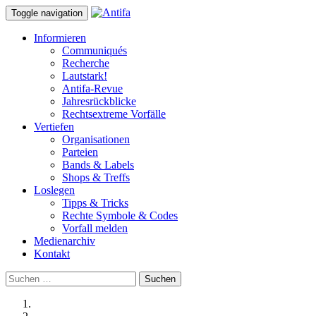
Toggle navigation
Informieren
Communiqués
Recherche
Lautstark!
Antifa-Revue
Jahresrückblicke
Rechtsextreme Vorfälle
Vertiefen
Organisationen
Parteien
Bands & Labels
Shops & Treffs
Loslegen
Tipps & Tricks
Rechte Symbole & Codes
Vorfall melden
Medienarchiv
Kontakt
Suchen
nach: