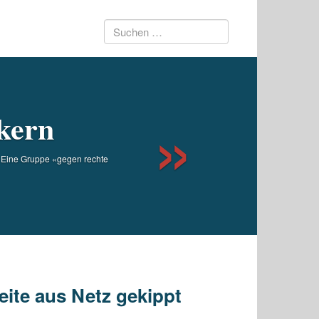
Suchen
Next
nach:
kern
n. Eine Gruppe «gegen rechte
ite aus Netz gekippt