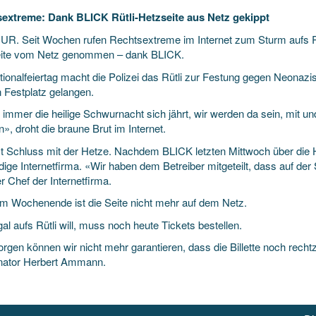
extreme: Dank BLICK Rütli-Hetzseite aus Netz gekippt
UR. Seit Wochen rufen Rechtsextreme im Internet zum Sturm aufs Rütl
ite vom Netz genommen – dank BLICK.
ionalfeiertag macht
die Polizei das Rütli zur Festung gegen Neonazis
n Festplatz gelangen.
immer die heilige Schwurnacht sich jährt, wir werden da sein, mit u
», droht die braune Brut im Internet.
st Schluss mit der Hetze. Nachdem BLICK letzten Mittwoch über die Ha
ige Internetfirma. «Wir haben dem Betreiber mitgeteilt, dass auf der 
r Chef der Internetfirma.
em Wochenende ist die Seite nicht mehr auf dem Netz.
al aufs Rütli will, muss noch heute Tickets bestellen.
rgen können wir nicht mehr garantieren, dass die Billette noch rech
nator Herbert Ammann.