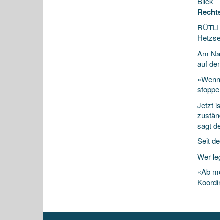
Blick
Rechts
RÜTLI 
Hetzse
Am Nat
auf de
«Wenn 
stoppen
Jetzt i
zuständ
sagt de
Seit d
Wer leg
«Ab mo
Koordi