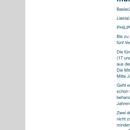
Basler
Liestal
PHILI
Bis zu
fünf Ve
Die fü
(17 und
aus de
Die Mit
Mitte 
Geht e
schon f
behand
Jahren 
Zwei de
nicht 
minderj