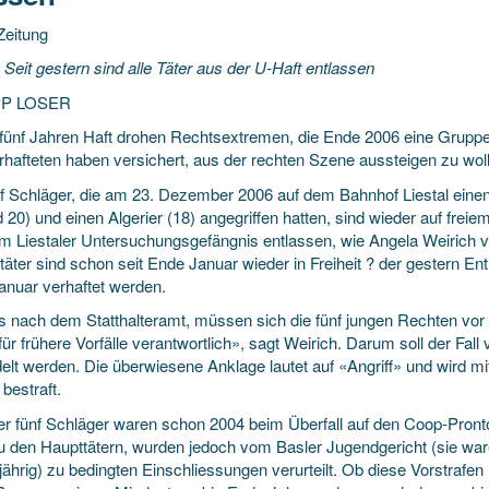
Zeitung
. Seit gestern sind alle Täter aus der U-Haft entlassen
PP LOSER
 fünf Jahren Haft drohen Rechtsextremen, die Ende 2006 eine Gruppe 
rhafteten haben versichert,
aus der rechten Szene aussteigen zu wol
nf Schläger, die am 23. Dezember 2006 auf dem Bahnhof Liestal einen 
 20) und einen Algerier (18) angegriffen hatten, sind wieder auf frei
m Liestaler Untersuchungsgefängnis entlassen, wie Angela Weirich vo
täter sind schon seit Ende Januar wieder in Freiheit ? der gestern En
Januar verhaftet werden.
s nach dem Statthalteramt, müssen sich die fünf jungen Rechten vor 
ür frühere Vorfälle verantwortlich», sagt Weirich. Darum soll der Fall 
elt werden. Die überwiesene Anklage lautet auf «Angriff» und wird mit
bestraft.
r fünf Schläger waren schon 2004 beim Überfall auf den Coop-Pronto-S
zu den Haupttätern, wurden jedoch vom Basler Jugendgericht (sie wa
ährig) zu bedingten Einschliessungen verurteilt. Ob diese Vorstrafen n