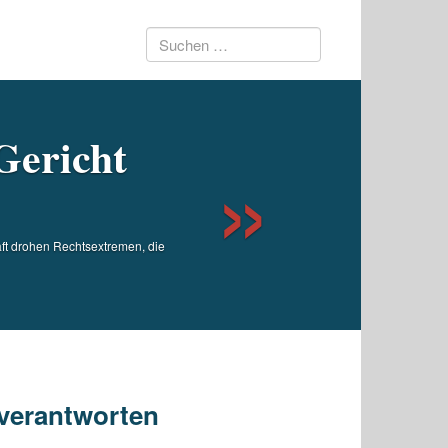
Suchen
Next
nach:
 Gericht
aft drohen Rechtsextremen, die
 verantworten