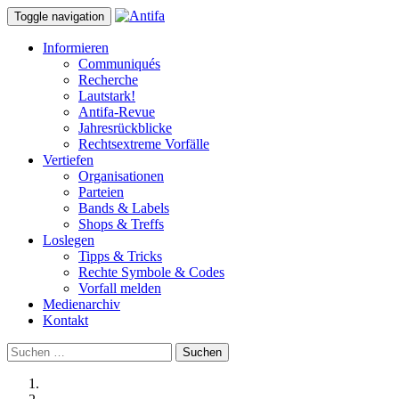
Toggle navigation
Informieren
Communiqués
Recherche
Lautstark!
Antifa-Revue
Jahresrückblicke
Rechtsextreme Vorfälle
Vertiefen
Organisationen
Parteien
Bands & Labels
Shops & Treffs
Loslegen
Tipps & Tricks
Rechte Symbole & Codes
Vorfall melden
Medienarchiv
Kontakt
Suchen
nach: