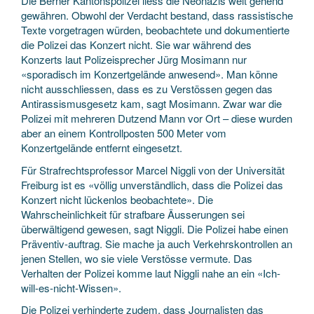
Die Berner Kantonspolizei liess die Neonazis weit gehend
gewähren. Obwohl der Verdacht bestand, dass rassistische
Texte vorgetragen würden, beobachtete und dokumentierte
die Polizei das Konzert nicht. Sie war während des
Konzerts laut Polizeisprecher Jürg Mosimann nur
«sporadisch im Konzertgelände anwesend». Man könne
nicht ausschliessen, dass es zu Verstössen gegen das
Antirassismusgesetz kam, sagt Mosimann. Zwar war die
Polizei mit mehreren Dutzend Mann vor Ort – diese wurden
aber an einem Kontrollposten 500 Meter vom
Konzertgelände entfernt eingesetzt.
Für Strafrechtsprofessor Marcel Niggli von der Universität
Freiburg ist es «völlig unverständlich, dass die Polizei das
Konzert nicht lückenlos beobachtete». Die
Wahrscheinlichkeit für strafbare Äusserungen sei
überwältigend gewesen, sagt Niggli. Die Polizei habe einen
Präventiv-auftrag. Sie mache ja auch Verkehrskontrollen an
jenen Stellen, wo sie viele Verstösse vermute. Das
Verhalten der Polizei komme laut Niggli nahe an ein «Ich-
will-es-nicht-Wissen».
Die Polizei verhinderte zudem, dass Journalisten das