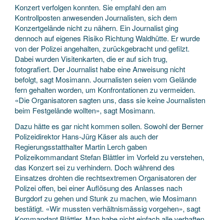
Konzert verfolgen konnten. Sie empfahl den am
Kontrollposten anwesenden Journalisten, sich dem
Konzertgelände nicht zu nähern. Ein Journalist ging
dennoch auf eigenes Risiko Richtung Waldhütte. Er wurde
von der Polizei angehalten, zurückgebracht und gefilzt.
Dabei wurden Visitenkarten, die er auf sich trug,
fotografiert. Der Journalist habe eine Anweisung nicht
befolgt, sagt Mosimann. Journalisten seien vom Gelände
fern gehalten worden, um Konfrontationen zu vermeiden.
«Die Organisatoren sagten uns, dass sie keine Journalisten
beim Festgelände wollten», sagt Mosimann.
Dazu hätte es gar nicht kommen sollen. Sowohl der Berner
Polizeidirektor Hans-Jürg Käser als auch der
Regierungsstatthalter Martin Lerch gaben
Polizeikommandant Stefan Blättler im Vorfeld zu verstehen,
das Konzert sei zu verhindern. Doch während des
Einsatzes drohten die rechtsextremen Organisatoren der
Polizei offen, bei einer Auflösung des Anlasses nach
Burgdorf zu gehen und Stunk zu machen, wie Mosimann
bestätigt. «Wir mussten verhältnismässig vorgehen», sagt
Kommandant Blättler. Man habe nicht einfach alle verhaften