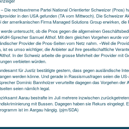
nzeiger
 – Die rechtsextreme Partei National Orientierter Schweizer (Pnos) h
etprovider in den USA gefunden (TA vom Mittwoch). Die Schweizer Ak
bei der amerikanischen Firma Managed Solutions Group
erwirken, die
t werde untersucht, ob die Pnos gegen die allgemeinen Geschäftsbed
AKdH-Sprecher Samuel Althof. Mit dem gleichen Vorgehen wurde vor
ländischer Provider die Pnos-Seiten vom Netz nahm. «Weil die Provide
, ist es umso wichtiger, die Anbieter auf ihre gesellschaftliche Ve
Althof. In der Schweiz arbeite die grosse Mehrheit der Provider mit 
ungen verbieten würden.
ndesamt für Justiz bestätigte gestern, dass gegen ausländische Inte
angen werden könne. Und gerade in Rassismusfragen seien die US-a
precher Dominic Bannholzer verurteilte dagegen das Vorgehen der A
tseiten seien nämlich legal.
zirksamt Aarau bestrafte im Juli mehrere inzwischen zurückgetrete
diskriminierung mit Bussen. Dagegen haben sie Rekurs eingelegt. E
programm ist im Aargau hängig. (pjm/SDA)