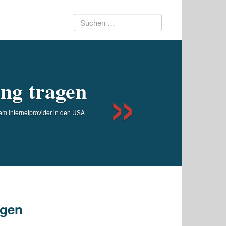
Suchen
Next
nach:
ung tragen
nem Internetprovider in den USA
agen