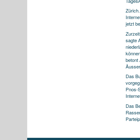
TagesA
Zürich.
Intern
jetzt 
Zurzei
sagte 
nieder
können
betont 
Äusser
Das Bu
vorgeg
Pnos-S
Interne
Das Be
Rassen
Partei