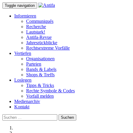
Toggle navigation
Informieren
Communiqués
Recherche
Lautstark!
Antifa-Revue
Jahresrückblicke
Rechtsextreme Vorfälle
Vertiefen
Organisationen
Parteien
Bands & Labels
Shops & Treffs
Loslegen
Tipps & Tricks
Rechte Symbole & Codes
Vorfall melden
Medienarchiv
Kontakt
Suchen
nach: