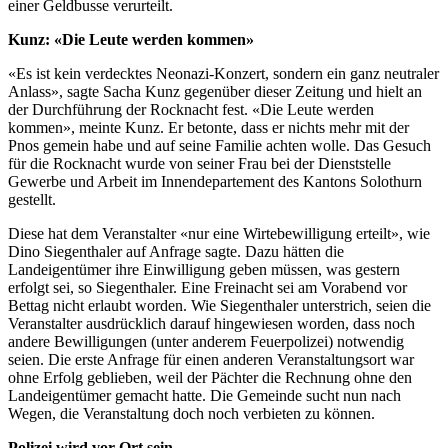
einer Geldbusse verurteilt.
Kunz: «Die Leute werden kommen»
«Es ist kein verdecktes Neonazi-Konzert, sondern ein ganz neutraler
Anlass», sagte Sacha Kunz gegenüber dieser Zeitung und hielt an
der Durchführung der Rocknacht fest. «Die Leute werden
kommen», meinte Kunz. Er betonte, dass er nichts mehr mit der
Pnos gemein habe und auf seine Familie achten wolle. Das Gesuch
für die Rocknacht wurde von seiner Frau bei der Dienststelle
Gewerbe und Arbeit im Innendepartement des Kantons Solothurn
gestellt.
Diese hat dem Veranstalter «nur eine Wirtebewilligung erteilt», wie
Dino Siegenthaler auf Anfrage sagte. Dazu hätten die
Landeigentümer ihre Einwilligung geben müssen, was gestern
erfolgt sei, so Siegenthaler. Eine Freinacht sei am Vorabend vor
Bettag nicht erlaubt worden. Wie Siegenthaler unterstrich, seien die
Veranstalter ausdrücklich darauf hingewiesen worden, dass noch
andere Bewilligungen (unter anderem Feuerpolizei) notwendig
seien. Die erste Anfrage für einen anderen Veranstaltungsort war
ohne Erfolg geblieben, weil der Pächter die Rechnung ohne den
Landeigentümer gemacht hatte. Die Gemeinde sucht nun nach
Wegen, die Veranstaltung doch noch verbieten zu können.
Polizei wird vor Ort sein