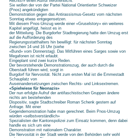
Rechts!» einen Aufruf veröffentlicht.
Sie wollen der von der Partei National Orientierter Schweizer
(Pnos) angekündigten
Demonstration gegen das Antirassismus-Gesetz vom nächsten
Sonntag etwas entgegensetzen.
Mit diesem Pnos-Umzug werde einer «Gruselstory» ein weiteres
Kapitel angefügt, heisst es in
der Mitteilung. Die Burgdorfer Stadtregierung hatte den Umzug erst
auf die Aufforderung des
Regierungsstatthalters hin bewilligt: für nächsten Sonntag
zwischen 14 und 16 Uhr (siehe
«Bund» vom Donnerstag). Das Mitführen eines Sarges sowie von
Megafonen ist nicht erlaubt.
Eingeplant sind zwei kurze Reden.
Der bevorstehende Demonstrationszug, der auch durch die
Oberstadt führen wird, sorgt in
Burgdorf für Nervosität. Nicht zum ersten Mal ist die Emmestadt
Schauplatz von
Auseinandersetzungen zwischen Rechts- und Linksextremen.
«Spielwiese für Neonazis»
Der nun erfolgte Aufruf der antifaschistischen Gruppen ändere
nichts am bestehenden
Dispositiv, sagte Stadtschreiber Roman Schenk gestern auf
Anfrage. Mit einer
Gegendemonstration habe man gerechnet. Beim Pnos-Umzug
würden «selbstverständlich»
Spezialisten der Kantonspolizei zum Einsatz kommen, denn dabei
handle es sich um eine
Demonstration mit nationalem Charakter.
Die Nervosität in der Stadt werde von den Behörden sehr wohl