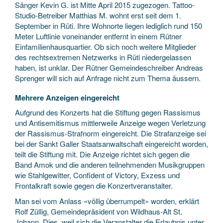
Sänger Kevin G. ist Mitte April 2015 zugezogen. Tattoo-
Studio-Betreiber Matthias M. wohnt erst seit dem 1.
September in Rüti. Ihre Wohnorte liegen ­lediglich rund 150
Meter Luft­linie voneinander entfernt in einem Rütner
Einfamilienhausquartier. Ob sich noch weitere Mitglieder
des rechtsextremen Netzwerks in Rüti niederge­lassen
haben, ist unklar. Der Rütner Gemeindeschreiber An­dreas
Sprenger will sich auf Anfrage nicht zum Thema äussern.
Mehrere Anzeigen eingereicht
Aufgrund des Konzerts hat die Stiftung gegen Rassismus
und Antisemitismus mittlerweile Anzeige wegen Verletzung
der Rassismus-Strafnorm eingereicht. Die Strafanzeige sei
bei der Sankt Galler Staatsanwaltschaft eingereicht worden,
teilt die Stiftung mit. Die Anzeige richtet sich gegen die
Band Amok und die anderen teilnehmenden Musikgruppen
wie Stahlgewitter, Confident of Victory, Exzess und
Frontalkraft sowie gegen die Konzertveranstalter.
Man sei vom Anlass «völlig überrumpelt» worden, erklärt
Rolf Züllig, Gemeindepräsident von Wildhaus-Alt St.
Johann. Dies, weil sich die Veranstalter die Erlaubnis unter