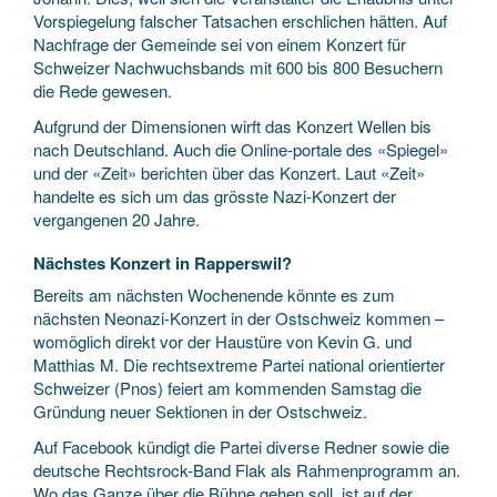
Vorspiegelung falscher Tatsachen erschlichen hätten. Auf
Nachfrage der Gemeinde sei von einem Konzert für
Schweizer Nachwuchsbands mit 600 bis 800 Besuchern
die Rede gewesen.
Aufgrund der Dimensionen wirft das Konzert Wellen bis
nach Deutschland. Auch die Online-portale des «Spiegel»
und der «Zeit» berichten über das Konzert. Laut «Zeit»
handelte es sich um das grösste Nazi-Konzert der
vergangenen 20 Jahre.
Nächstes Konzert in Rapperswil?
Bereits am nächsten Wochen­ende könnte es zum
nächsten Neonazi-Konzert in der Ostschweiz kommen –
womöglich direkt vor der Haustüre von ­Kevin G. und
Matthias M. Die rechtsex­treme Partei national orientierter
Schweizer (Pnos) feiert am kommenden Samstag die
Gründung neuer Sektionen in der Ostschweiz.
Auf Facebook kündigt die ­Partei diverse Redner sowie die
deutsche Rechtsrock-Band Flak als Rahmenprogramm an.
Wo das Ganze über die Bühne gehen soll, ist auf der