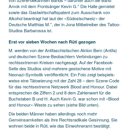
von Szene-bekannten Bands – darunter auch die Band
Amok mit dem Frontsänger Kevin G.* Die Halle gemietet
sowie das Gastwirtschaftspatent zum Ausschank von
Alkohol beantragt hat laut der «Südostschweiz» der
Deutsche Matthias M.*, der in Jona Mitbetreiber des Tattoo-
Studios Barbarossa ist.
Erst vor sieben Wochen nach Rüti gezogen
M. werden von der Antifaschis­tischen Aktion Bern (Antifa)
und deutschen Szene-Beobachtern Verbindungen zu
rechtsextremen Kreisen nachgesagt. Auf der Facebook-
Seite des Studios sind mehrere gestochene Motive mit
Neonazi-Symbolik veröffentlicht. Ein Foto zeigt beispiels­
weise eine Tätowierung mit der Zahl 28 – dem Szene-Code
für das rechtsextreme Netzwerk Blood and Honour. Dabei
entsprechen die Ziffern 2 und 8 dem Zahlenwert für die
Buchstaben B und H. Auch Kevin G. war schon mit «Blood
and Honour»-Weste zu sehen (siehe Bild unten).
Die beiden Männer haben allerdings noch mehr
Gemeinsamkeiten als ihre Rechtsradikale Gesinnung. Sie
wohnen beide in Rüti, wie das Einwohneramt bestätigt.