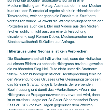
schreibt die St.Galler Staatsanwaltschaft in einer
Medienmitteilung am Freitag. Auch aus dem in den Medien
kursierenden Bildmaterial ergebe sich kein «hinreichender
Tatverdacht», welcher gegen die Rassismus-Strafnorm
verstossen würde. «Sowohl die Wahrnehmungsberichte der
Polizisten als auch die Bilder und Videos aus den Medien
reichen schlicht nicht aus, um eine Untersuchung
einzuleiten», sagt Roman Dobler, Mediensprecher der
Staatsanwaltschaft St.Gallen, auf Anfrage.
Hitlergruss unter Neonazis ist kein Verbrechen
Die Staatsanwaltschaft hält weiter fest, dass der «teilweise
auf diesen Bildern zu sehende Hitlergruss beziehungsweise
die zu hörenden Sieg-Heil-Rufe nicht unter die Strafnorm
fallen». Nach bundesgerichtlicher Rechtsprechung fehle bei
der Verwendung des Grusses unter Gesinnungsgenossen
das für eine Straftat nötige Erfordernis der werbenden
Beeinflussung und damit des «Verbreitens». «Wenn der
Hitlergruss zu Propagandazwecken verwendet wird, dann
ist er strafbar», sagte der St.Galler Sicherheitschef Fredy
Fässler (SP) vor zwei Tagen gegenüber dem Zweiten
Deutschen Fernsehen. «Wenn der Gruss aber zum