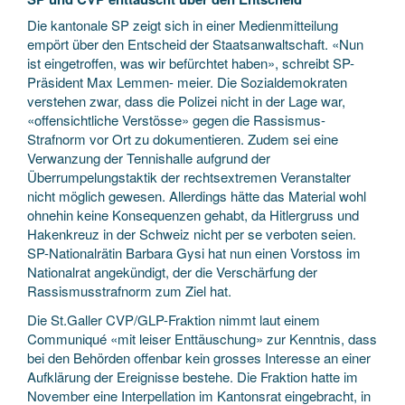
Die kantonale SP zeigt sich in einer Medienmitteilung
empört über den Entscheid der Staatsanwaltschaft. «Nun
ist eingetroffen, was wir befürchtet haben», schreibt SP-
Präsident Max Lemmen- meier. Die Sozialdemokraten
verstehen zwar, dass die Polizei nicht in der Lage war,
«offensichtliche Verstösse» gegen die Rassismus-
Strafnorm vor Ort zu dokumentieren. Zudem sei eine
Verwanzung der Tennishalle aufgrund der
Überrumpelungstaktik der rechtsextremen Veranstalter
nicht möglich gewesen. Allerdings hätte das Material wohl
ohnehin keine Konsequenzen gehabt, da Hitlergruss und
Hakenkreuz in der Schweiz nicht per se verboten seien.
SP-Nationalrätin Barbara Gysi hat nun einen Vorstoss im
Nationalrat angekündigt, der die Verschärfung der
Rassismusstrafnorm zum Ziel hat.
Die St.Galler CVP/GLP-Fraktion nimmt laut einem
Communiqué «mit leiser Enttäuschung» zur Kenntnis, dass
bei den Behörden offenbar kein grosses Interesse an einer
Aufklärung der Ereignisse bestehe. Die Fraktion hatte im
November eine Interpellation im Kantonsrat eingebracht, in