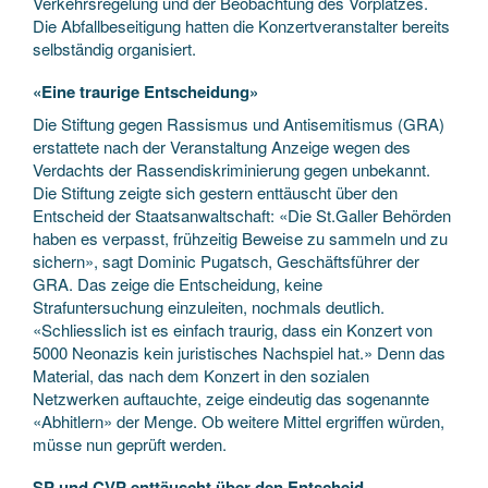
Verkehrsregelung und der Beobachtung des Vorplatzes.
Die Abfallbeseitigung hatten die Konzertveranstalter bereits
selbständig organisiert.
«Eine traurige Entscheidung»
Die Stiftung gegen Rassismus und Antisemitismus (GRA)
erstattete nach der Veranstaltung Anzeige wegen des
Verdachts der Rassendiskriminierung gegen unbekannt.
Die Stiftung zeigte sich gestern enttäuscht über den
Entscheid der Staatsanwaltschaft: «Die St.Galler Behörden
haben es verpasst, frühzeitig Beweise zu sammeln und zu
sichern», sagt Dominic Pugatsch, Geschäftsführer der
GRA. Das zeige die Entscheidung, keine
Strafuntersuchung einzuleiten, nochmals deutlich.
«Schliesslich ist es einfach traurig, dass ein Konzert von
5000 Neonazis kein juristisches Nachspiel hat.» Denn das
Material, das nach dem Konzert in den sozialen
Netzwerken auftauchte, zeige eindeutig das sogenannte
«Abhitlern» der Menge. Ob weitere Mittel ergriffen würden,
müsse nun geprüft werden.
SP und CVP enttäuscht über den Entscheid