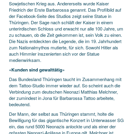
Sowjetischen Krieg aus. Andererseits wurde Kaiser
Friedrich der Erste Barbarossa genannt. Das Profilbild auf
der Facebook-Seite des Studios zeigt seine Statue in
Thüringen. Der Sage nach schläft der Kaiser in einem
unterirdischen Schloss und erwacht nur alle 100 Jahre, um
zu schauen, ob die Zeit gekommen ist, sein Volk zu einen.
Die Nazis entdeckten die Legende, die im 19. Jahrhundert
zum Nationalmythos mutierte, für sich. Sowohl Hitler als
auch Himmler inszenierten sich vor der Statue
medienwirksam.
«Kunden sind gewalttätig»
Das Bundesland Thüringen taucht im Zusammenhang mit
dem Tattoo-Studio immer wieder auf. So scheint auch die
Verbindung zum deutschen Neonazi Matthias Melchner,
der zumindest in Jona für Barbarossa Tattoo arbeitete,
bedeutend.
Der Mann, der selbst aus Thüringen stammt, holte die
Bewilligung für das gigantische Konzert in Unterwasser SG
ein, das rund 5000 Neonazis anlockte und als einer der
grössten Neonazi-Anlässe in Europa gilt. Melchner ist