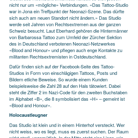
nicht nur um «mögliche» Verbindungen. «Das Tattoo-Studio
war in Jona ein Treffpunkt der Neonazi-Szene. Das dürfte
sich auch am neuen Standort nicht ändern.» Das Studio
werde seit Jahren von Rechtsextremen aus der ganzen
Schweiz besucht. Laut Eberhard gehören die Hintermänner
von Barbarossa Tattoo zum Umfeld der Zürcher Sektion
des in Deutschland verbotenen Neonazi-Netzwerkes
«Blood and Honour» und pflegen auch enge Kontakte zu
militanten Rechtsextremisten in Ostdeutschland.
Dafür finden sich auf der Facebook-Seite des Tattoo-
Studios in Form von einschlägigen Tattoos, Posts und
Bildern etliche Beweise. So wurde einem Kunden
beispielsweise die Zahl 28 auf den Hals tätowiert. Dabei
steht die Ziffer 2 im Nazi-Code für den zweiten Buchstaben
im Alphabet «B», die 8 symbolisiert das «H» – gemeint ist
«Blood and Honour».
Holocaustleugner
Das Studio ist klein und in einem Hinterhof versteckt. Wer
nicht weiss, wo es liegt, muss es zuerst suchen. Der Raum
wirkt steril, ungemütlich. In der Mitte steht eine Liege, wie