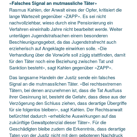
«Falsches Signal an mutmassliche Täter»
Rasmus Kahlen, der Anwalt eines der Opfer, kritisiert die
lange Wartezeit gegenüber «ZAPP». Es sei nicht
nachvollziehbar, wieso durch eine Pensionierung ein
Verfahren eineinhalb Jahre nicht bearbeitet werde. Weiter
unterlägen Jugendstrafsachen einem besonderen
Beschleunigungsgebot, da das Jugendstrafrecht auch
erzieherisch auf Angeklagte einwirken solle. «Die
Verhandlung über die Vorwürfe soll zügig stattfinden, damit
für den Täter noch eine Beziehung zwischen Tat und
Sanktion besteht», sagt Kahlen gegenüber «ZAPP».
Das langsame Handeln der Justiz sende ein falsches
Signal an die mutmasslichen Täter. «Bei rechtsextremen
Tätern, bei denen anzunehmen ist, dass die Tat Ausfluss
ihrer Gesinnung ist, besteht die Gefahr, dass diese aus der
Verzögerung den Schluss ziehen, dass derartige Übergriffe
für sie folgenlos bleiben», sagt Kahlen. Der Rechtsanwalt
befürchtet dadurch «erhebliche Auswirkungen auf das
zukünftige Gewaltpotenzial dieser Täter». Für die
Geschädigten bleibe zudem die Erkenntnis, dass derartige
Taten von der Justiz nicht mit dem gebotenen Nachdruck