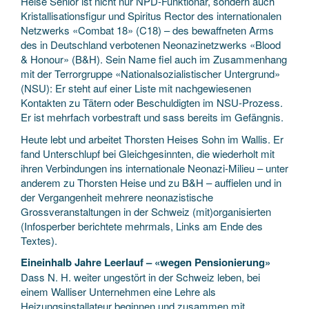
Heise Senior ist nicht nur NPD-Funktionär, sondern auch
Kristallisationsfigur und Spiritus Rector des internationalen
Netzwerks «Combat 18» (C18) – des bewaffneten Arms
des in Deutschland verbotenen Neonazinetzwerks «Blood
& Honour» (B&H). Sein Name fiel auch im Zusammenhang
mit der Terrorgruppe «Nationalsozialistischer Untergrund»
(NSU): Er steht auf einer Liste mit nachgewiesenen
Kontakten zu Tätern oder Beschuldigten im NSU-Prozess.
Er ist mehrfach vorbestraft und sass bereits im Gefängnis.
Heute lebt und arbeitet Thorsten Heises Sohn im Wallis. Er
fand Unterschlupf bei Gleichgesinnten, die wiederholt mit
ihren Verbindungen ins internationale Neonazi-Milieu – unter
anderem zu Thorsten Heise und zu B&H – auffielen und in
der Vergangenheit mehrere neonazistische
Grossveranstaltungen in der Schweiz (mit)organisierten
(Infosperber berichtete mehrmals, Links am Ende des
Textes).
Eineinhalb Jahre Leerlauf – «wegen Pensionierung»
Dass N. H. weiter ungestört in der Schweiz leben, bei
einem Walliser Unternehmen eine Lehre als
Heizungsinstallateur beginnen und zusammen mit