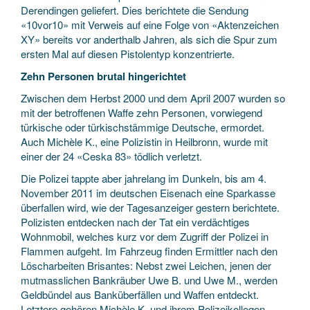
Derendingen geliefert. Dies berichtete die Sendung
«10vor10» mit Verweis auf eine Folge von «Aktenzeichen
XY» bereits vor anderthalb Jahren, als sich die Spur zum
ersten Mal auf diesen Pistolentyp konzentrierte.
Zehn Personen brutal hingerichtet
Zwischen dem Herbst 2000 und dem April 2007 wurden so
mit der betroffenen Waffe zehn Personen, vorwiegend
türkische oder türkischstämmige Deutsche, ermordet.
Auch Michèle K., eine Polizistin in Heilbronn, wurde mit
einer der 24 «Ceska 83» tödlich verletzt.
Die Polizei tappte aber jahrelang im Dunkeln, bis am 4.
November 2011 im deutschen Eisenach eine Sparkasse
überfallen wird, wie der Tagesanzeiger gestern berichtete.
Polizisten entdecken nach der Tat ein verdächtiges
Wohnmobil, welches kurz vor dem Zugriff der Polizei in
Flammen aufgeht. Im Fahrzeug finden Ermittler nach den
Löscharbeiten Brisantes: Nebst zwei Leichen, jenen der
mutmasslichen Bankräuber Uwe B. und Uwe M., werden
Geldbündel aus Banküberfällen und Waffen entdeckt.
Letztere gehören Michèle K. und ihrem Polizeikollegen,