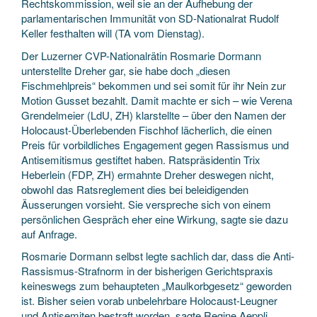
Rechtskommission, weil sie an der Aufhebung der
parlamentarischen Immunität von SD-Nationalrat Rudolf
Keller festhalten will (TA vom Dienstag).
Der Luzerner CVP-Nationalrätin Rosmarie Dormann
unterstellte Dreher gar, sie habe doch „diesen
Fischmehlpreis“ bekommen und sei somit für ihr Nein zur
Motion Gusset bezahlt. Damit machte er sich – wie Verena
Grendelmeier (LdU, ZH) klarstellte – über den Namen der
Holocaust-Überlebenden Fischhof lächerlich, die einen
Preis für vorbildliches Engagement gegen Rassismus und
Antisemitismus gestiftet haben. Ratspräsidentin Trix
Heberlein (FDP, ZH) ermahnte Dreher deswegen nicht,
obwohl das Ratsreglement dies bei beleidigenden
Äusserungen vorsieht. Sie verspreche sich von einem
persönlichen Gespräch eher eine Wirkung, sagte sie dazu
auf Anfrage.
Rosmarie Dormann selbst legte sachlich dar, dass die Anti-
Rassismus-Strafnorm in der bisherigen Gerichtspraxis
keineswegs zum behaupteten „Maulkorbgesetz“ geworden
ist. Bisher seien vorab unbelehrbare Holocaust-Leugner
und Antisemiten bestraft worden, sagte Regine Aeppli