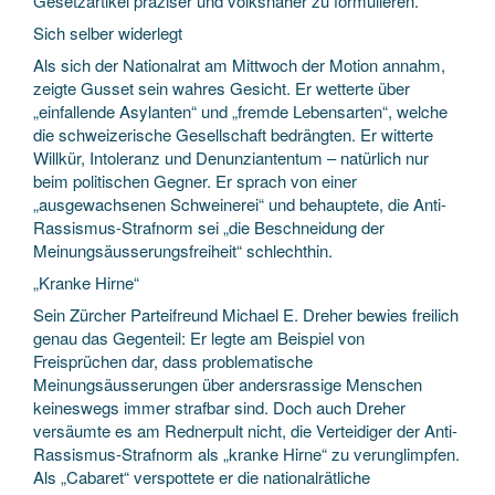
Gesetzartikel präziser und volksnaher zu formulieren.
Sich selber widerlegt
Als sich der Nationalrat am Mittwoch der Motion annahm,
zeigte Gusset sein wahres Gesicht. Er wetterte über
„einfallende Asylanten“ und „fremde Lebensarten“, welche
die schweizerische Gesellschaft bedrängten. Er witterte
Willkür, Intoleranz und Denunziantentum – natürlich nur
beim politischen Gegner. Er sprach von einer
„ausgewachsenen Schweinerei“ und behauptete, die Anti-
Rassismus-Strafnorm sei „die Beschneidung der
Meinungsäusserungsfreiheit“ schlechthin.
„Kranke Hirne“
Sein Zürcher Parteifreund Michael E. Dreher bewies freilich
genau das Gegenteil: Er legte am Beispiel von
Freisprüchen dar, dass problematische
Meinungsäusserungen über andersrassige Menschen
keineswegs immer strafbar sind. Doch auch Dreher
versäumte es am Rednerpult nicht, die Verteidiger der Anti-
Rassismus-Strafnorm als „kranke Hirne“ zu verunglimpfen.
Als „Cabaret“ verspottete er die nationalrätliche