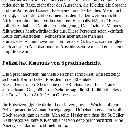
redet sich in Rage, zieht über das Aussehen, die Kleider, die Sprache
und die Autos der Bosnier, Kosovaren und Serben her. Mehr noch:
Er sagt, dass er die Unliebsamen aus dem Laden werfen möchte.
Nicht aber ohne ihnen vorher «mit em Baseballschläger d’ Fresse
poliert» zu haben. Damit aber nicht genug. Das Fazit des Mannes
fällt weitaus herabwürdigender aus. Diese Personen seien «einfach
Leute zum Ausrotten». Mindestens aber müsse man alle
«rauswerfen» – und zwar nicht nur aus der Schweiz, sondern gleich
auch aus allen Nachbarländern. Abschliessend wünscht er sich eine
«jugofreie Zone».
Polizei hat Kenntnis von Sprachnachricht
Die Sprachnachricht hat viele Personen schockiert. Entsetzt zeigt
sich auch Karin Hasler, Präsidentin der Rheintaler
Sozialdemokraten. Sie machte den «Rheintaler» auf das Ganze
aufmerksam. Gegenüber der Zeitung sagt die SP-Politikerin, dass
die Botschaft ein Aufruf zum Genozid sei.
Ihr Entsetzen gipfelte darin, dass sie vergangene Woche auf dem
Polizeiposten in Widnau Anzeige gegen Unbekannt erstatten wollte.
Doch soweit kam es nicht. Man teilte Hasler mit, dass die St.Galler
Kantonspolizei bereits Kenntnis hat von der Sprachnachricht. Eine
Anzeige sei darum nicht mehr nötig.