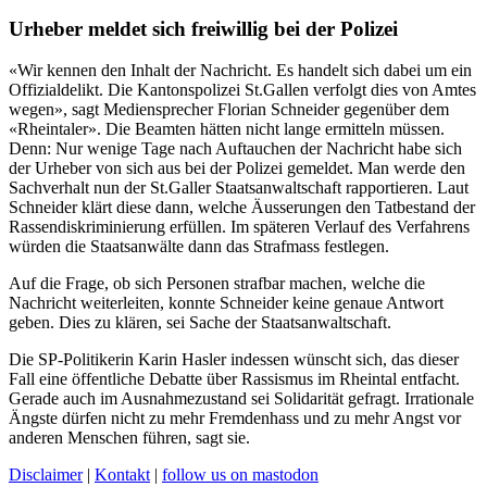
Urheber meldet sich freiwillig bei der Polizei
«Wir kennen den Inhalt der Nachricht. Es handelt sich dabei um ein
Offizialdelikt. Die Kantonspolizei St.Gallen verfolgt dies von Amtes
wegen», sagt Mediensprecher Florian Schneider gegenüber dem
«Rheintaler». Die Beamten hätten nicht lange ermitteln müssen.
Denn: Nur wenige Tage nach Auftauchen der Nachricht habe sich
der Urheber von sich aus bei der Polizei gemeldet. Man werde den
Sachverhalt nun der St.Galler Staatsanwaltschaft rapportieren. Laut
Schneider klärt diese dann, welche Äusserungen den Tatbestand der
Rassendiskriminierung erfüllen. Im späteren Verlauf des Verfahrens
würden die Staatsanwälte dann das Strafmass festlegen.
Auf die Frage, ob sich Personen strafbar machen, welche die
Nachricht weiterleiten, konnte Schneider keine genaue Antwort
geben. Dies zu klären, sei Sache der Staatsanwaltschaft.
Die SP-Politikerin Karin Hasler indessen wünscht sich, das dieser
Fall eine öffentliche Debatte über Rassismus im Rheintal entfacht.
Gerade auch im Ausnahmezustand sei Solidarität gefragt. Irrationale
Ängste dürfen nicht zu mehr Fremdenhass und zu mehr Angst vor
anderen Menschen führen, sagt sie.
Disclaimer
|
Kontakt
|
follow us on mastodon