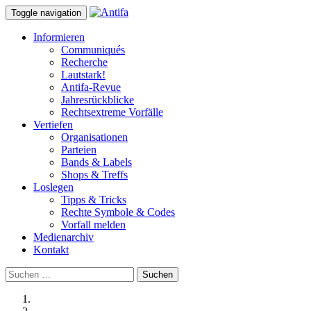
Toggle navigation
Informieren
Communiqués
Recherche
Lautstark!
Antifa-Revue
Jahresrückblicke
Rechtsextreme Vorfälle
Vertiefen
Organisationen
Parteien
Bands & Labels
Shops & Treffs
Loslegen
Tipps & Tricks
Rechte Symbole & Codes
Vorfall melden
Medienarchiv
Kontakt
Suchen
nach: