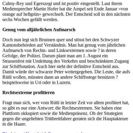
Calmy-Rey und Egerszegi und ist positiv eingestellt. Laut ihrem
Mediensprecher Martin Hofer hat die Ampel seit Ende Januar «von
orange auf hellgrün» gewechselt. Der Entscheid soll in den nächsten
sechs Wochen gefällt werden.
Genug vom alljährlichen Aufmarsch
Doch nun legt sich Brunnen quer und stösst bei den Schwyzer
Kantonsbehörden auf Verständnis. Man hat genug vom jährlichen
Aufmarsch von Rechts- und Linksextremen sowie ? in deren
Gefolge, der Polizei. Darum plant man am 1. August ein
Strassenfest mit Umleitung des Verkehrs und beschränktem Zugang
zur Schiffsstation. Auch hier steht der definitive Entscheid aus.
Damit würde der schwarze Peter weitergegeben. Die Leute, die aufs
Rütli wollen, müssten dann an andere Schiffsstege benützen ?
beispielsweise in Uri oder in Luzern.
Rechtsextreme profitieren
Fragt man sich, wer vom Rütli in letzter Zeit vor allem profitiert hat,
so gibt es nur eine Antwort: die Rechtsextremen. Sie haben eine
Plattform okkupiert sowie die Medienpräsenz. Ob der Strategien
gegen die ungeliebten Trittbrettfahrer geraten sich die Hauptakteure
in die Haare.