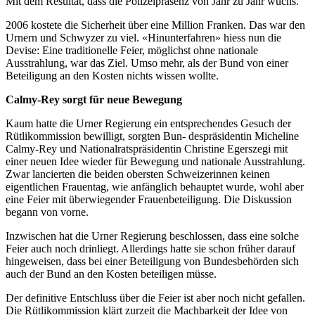
Mit dem Resultat, dass die Polizeipräsenz von Jahr zu Jahr wuchs.
2006 kostete die Sicherheit über eine Million Franken. Das war den
Urnern und Schwyzer zu viel. «Hinunterfahren» hiess nun die
Devise: Eine traditionelle Feier, möglichst ohne nationale
Ausstrahlung, war das Ziel. Umso mehr, als der Bund von einer
Beteiligung an den Kosten nichts wissen wollte.
Calmy-Rey sorgt für neue Bewegung
Kaum hatte die Urner Regierung ein entsprechendes Gesuch der
Rütlikommission bewilligt, sorgten Bun- despräsidentin Micheline
Calmy-Rey und Nationalratspräsidentin Christine Egerszegi mit
einer neuen Idee wieder für Bewegung und nationale Ausstrahlung.
Zwar lancierten die beiden obersten Schweizerinnen keinen
eigentlichen Frauentag, wie anfänglich behauptet wurde, wohl aber
eine Feier mit überwiegender Frauenbeteiligung. Die Diskussion
begann von vorne.
Inzwischen hat die Urner Regierung beschlossen, dass eine solche
Feier auch noch drinliegt. Allerdings hatte sie schon früher darauf
hingeweisen, dass bei einer Beteiligung von Bundesbehörden sich
auch der Bund an den Kosten beteiligen müsse.
Der definitive Entschluss über die Feier ist aber noch nicht gefallen.
Die Rütlikommission klärt zurzeit die Machbarkeit der Idee von