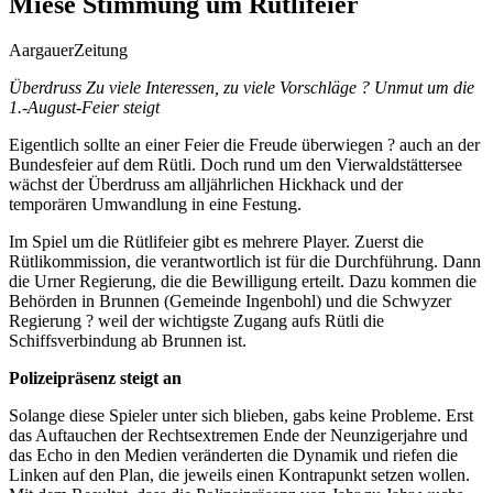
Miese Stimmung um Rütlifeier
AargauerZeitung
Überdruss Zu viele Interessen, zu viele Vorschläge ? Unmut um die
1.-August-Feier steigt
Eigentlich sollte an einer Feier die Freude überwiegen ? auch an der
Bundesfeier auf dem Rütli. Doch rund um den Vierwaldstättersee
wächst der Überdruss
am alljährlichen Hickhack und der
temporären Umwandlung in eine Festung.
Im Spiel um die Rütlifeier gibt es mehrere Player. Zuerst die
Rütlikommission, die verantwortlich ist für die Durchführung. Dann
die Urner Regierung, die die Bewilligung erteilt. Dazu kommen die
Behörden in Brunnen (Gemeinde Ingenbohl) und die Schwyzer
Regierung ? weil der wichtigste Zugang aufs Rütli die
Schiffsverbindung ab Brunnen ist.
Polizeipräsenz steigt an
Solange diese Spieler unter sich blieben, gabs keine Probleme. Erst
das Auftauchen der Rechtsextremen Ende der Neunzigerjahre und
das Echo in den Medien veränderten die Dynamik und riefen die
Linken auf den Plan, die jeweils einen Kontrapunkt setzen wollen.