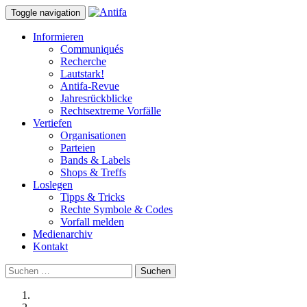
Toggle navigation
Informieren
Communiqués
Recherche
Lautstark!
Antifa-Revue
Jahresrückblicke
Rechtsextreme Vorfälle
Vertiefen
Organisationen
Parteien
Bands & Labels
Shops & Treffs
Loslegen
Tipps & Tricks
Rechte Symbole & Codes
Vorfall melden
Medienarchiv
Kontakt
Suchen
nach: