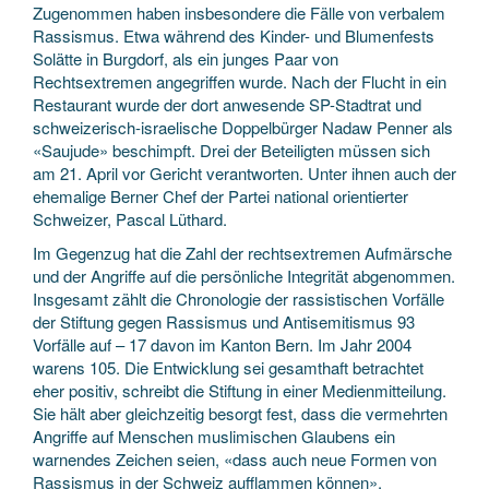
Zugenommen haben insbesondere die Fälle von verbalem
Rassismus. Etwa während des Kinder- und Blumenfests
Solätte in Burgdorf, als ein junges Paar von
Rechtsextremen angegriffen wurde. Nach der Flucht in ein
Restaurant wurde der dort anwesende SP-Stadtrat und
schweizerisch-israelische Doppelbürger Nadaw Penner als
«Saujude» beschimpft. Drei der Beteiligten müssen sich
am 21. April vor Gericht verantworten. Unter ihnen auch der
ehemalige Berner Chef der Partei national orientierter
Schweizer, Pascal Lüthard.
Im Gegenzug hat die Zahl der rechtsextremen Aufmärsche
und der Angriffe auf die persönliche Integrität abgenommen.
Insgesamt zählt die Chronologie der rassistischen Vorfälle
der Stiftung gegen Rassismus und Antisemitismus 93
Vorfälle auf – 17 davon im Kanton Bern. Im Jahr 2004
warens 105. Die Entwicklung sei gesamthaft betrachtet
eher positiv, schreibt die Stiftung in einer Medienmitteilung.
Sie hält aber gleichzeitig besorgt fest, dass die vermehrten
Angriffe auf Menschen muslimischen Glaubens ein
warnendes Zeichen seien, «dass auch neue Formen von
Rassismus in der Schweiz aufflammen können».