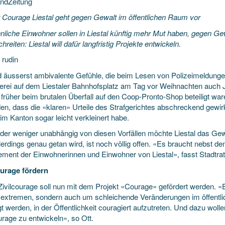
andZeitung
t Courage Liestal geht gegen Gewalt im öffentlichen Raum vor
liche Einwohner sollen in Liestal künftig mehr Mut haben, gegen Ge
hreiten: Liestal will dafür langfristig Projekte entwickeln.
k
rudin
d äusserst ambivalente Gefühle, die beim Lesen von Polizeimeldungen
erei auf dem Liestaler Bahnhofsplatz am Tag vor Weihnachten auch 
s früher beim brutalen Überfall auf den Coop-Pronto-Shop beteiligt w
en, dass die «klaren» Urteile des Strafgerichtes abschreckend gewir
im Kanton sogar leicht verkleinert habe.
der weniger unabhängig von diesen Vorfällen möchte Liestal das Gewa
erdings genau getan wird, ist noch völlig offen. «Es braucht nebst d
ment der Einwohnerinnen und Einwohner von Liestal», fasst Stadtr
ourage fördern
Zivilcourage soll nun mit dem Projekt «Courage» gefördert werden. 
extremen, sondern auch um schleichende Veränderungen im öffentli
t werden, in der Öffentlichkeit couragiert aufzutreten. Und dazu woll
urage zu entwickeln», so Ott.