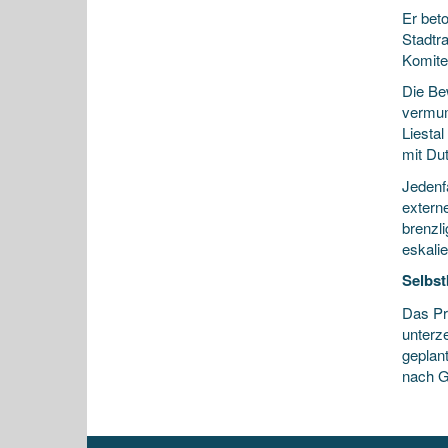
Er beto
Stadtr
Komite
Die Be
vermum
Liesta
mit Du
Jedenfa
externe
brenzli
eskali
Selbst
Das Pr
unterz
geplan
nach G