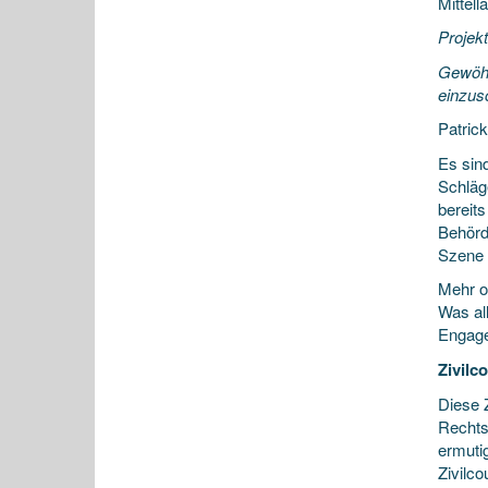
Mittell
Projek
Gewöhn
einzusc
Patric
Es sin
Schläg
bereit
Behörd
Szene 
Mehr o
Was all
Engage
Zivilc
Diese 
Rechts
ermutig
Zivilco