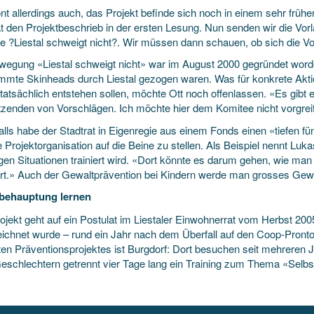
nt allerdings auch, das Projekt befinde sich noch in einem sehr früh
at den Projektbeschrieb in der ersten Lesung. Nun senden wir die Vo
e ?Liestal schweigt nicht?. Wir müssen dann schauen, ob sich die Vo
wegung «Liestal schweigt nicht» war im August 2000 gegründet wo
mte Skinheads durch Liestal gezogen waren. Was für konkrete Aktio
l tatsächlich entstehen sollen, möchte Ott noch offenlassen. «Es gib
tzenden von Vorschlägen. Ich möchte hier dem Komitee nicht vorgrei
lls habe der Stadtrat in Eigenregie aus einem Fonds einen «tiefen fünf
 Projektorganisation auf die Beine zu stellen. Als Beispiel nennt Lu
gen Situationen trainiert wird. «Dort könnte es darum gehen, wie man
ert.» Auch der Gewaltprävention bei Kindern werde man grosses Gew
behauptung lernen
ojekt geht auf ein Postulat im Liestaler Einwohnerrat vom Herbst 200
eichnet wurde – rund ein Jahr nach dem Überfall auf den Coop-Pront
ten Präventionsprojektes ist Burgdorf: Dort besuchen seit mehreren Ja
eschlechtern getrennt vier Tage lang ein Training zum Thema «Selb