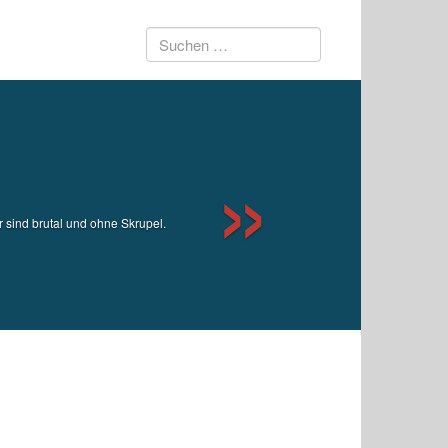
Suchen
Next
nach:
r sind brutal und ohne Skrupel.