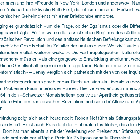
erInnen und ihre «Freunde in New York, London und anderswo». Name
e Antiapartheidaktivistin Ruth First, die lettisch-jüdischer Herkunft 
ikanischen Geheimdienst mit einer Briefbombe ermordet.
ging es grundsätzlich «um die Frage, ob der Egalismus oder die Diffe
eg davonträgt». Für ihn waren die rassistischen Regimes des südlich
anzösischen Revolution und des antifaschis tischen Befreiungskampf
nschliche Gesellschaft im Zeitalter der umfassenden Weltzivili sation
atürlichen Vielfalt weiterentwickelt». Die «anthropologischen, kulture
nschen» müssten «als eine gottgewollte Entwicklung anerkannt werden
liche Gesellschaft gegenüber dem egalitären Rationalismus zu schü
formistisch» – Jenny verglich sich pathetisch mit den von der Inquisi
rtheidgegnerInnen sprach er das Recht ab, sich als Liberale zu bezei
len Problemen kaum interessiert» seien. Hier verwies er zustimmen
964 in den «Schweizer Monatsheften» positiv zur Apartheid geäusse
litäre Erbe der französischen Revolution fand sich der Altnazi und A
en.
bindung zeigt sich auch heute noch: Robert Nef führt als Stiftungspr
and» fort. Er ist auch Präsident des «Liberalen Ins tituts», das die «
at. Dort hat man ebenfalls mit der Verleihung von Preisen zur Stärk
rde erstmals der «Röpke-Preis für Zivilgesellschaft» überreicht.