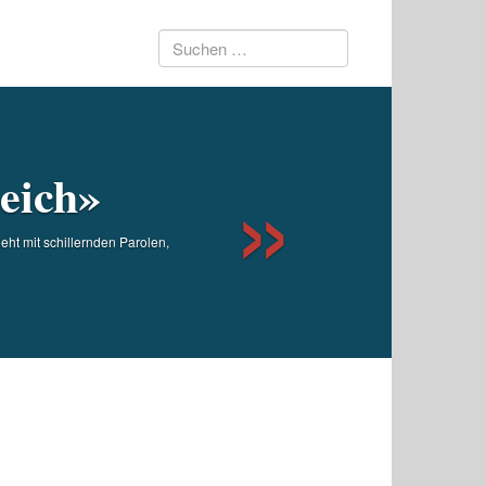
Suchen
Next
nach:
eich»
t mit schillernden Parolen,