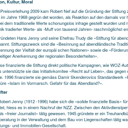
ion, Kultur, Moral
Preisverleihung 2009 kam Robert Nef auf die Gründung der Stiftung zu
ig im Jahre 1968 gegrün det worden, als Reaktion auf den damals vor 
bei dem traditionelle Werte schonungslos infrage gestellt wurden und
hik tradierter Werte› als ‹Muff von tausend Jahren› raschmöglichst en
ründeten Hans Jenny und seine Ehefrau Trudy die «Stiftung für aben
annt. Stiftungszweck sind die «Besinnung auf abendländische Traditio
ennung der Vielfalt der europäi schen Nationen» sowie die «Förderung
zeitiger Anerkennung der regionalen Besonderheiten».
ise finanzierte die Stiftung direkt politische Kampagnen, wie WOZ-Au
 unterstützte sie das Initiativkomitee «Recht auf Leben», das gegen 
e. 1996 finanzierte sie gemäss Damir Skenderovics Standardwerk «Ra
üre «Islam im Vormarsch. Gefahr für das Abendland?».
fter
obert Jenny (1912 -1996) habe sich die «solide finanzielle Basis» f
itet, hiess es in einem Nachruf der NZZ. Zwischen den Aktivdienstpe
als «freier Journalist» tätig gewesen. 1945 gründete er ein Treuhandb
beratung in der Verwaltung und dem Bau von Liegenschaften tätig war
tungs- und Immobilien-Gesellschaft.