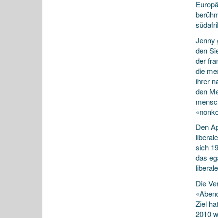
Europä
berühmt
südafr
Jenny 
den Si
der fr
die me
ihrer n
den Me
mensch
«nonkon
Den Apa
libera
sich 1
das ega
liberal
Die Ver
«Abendl
Ziel h
2010 wu