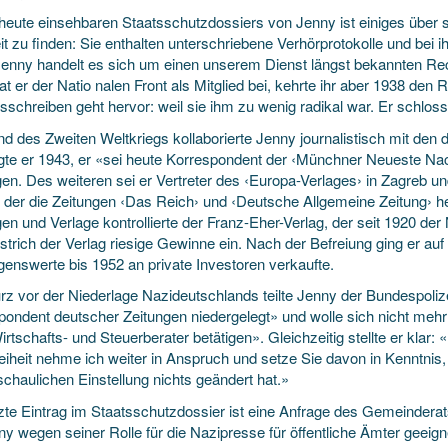
heute einsehbaren Staatsschutzdossiers von Jenny ist einiges über se
it zu finden: Sie enthalten unterschriebene Verhörprotokolle und bei
enny handelt es sich um einen unserem Dienst längst bekannten Rech
rat er der Natio nalen Front als Mitglied bei, kehrte ihr aber 1938 
tsschreiben geht hervor: weil sie ihm zu wenig radikal war. Er schloss
d des Zweiten Weltkriegs kollaborierte Jenny journalistisch mit den
igte er 1943, er «sei heute Korrespondent der ‹Münchner Neueste Na
en. Des weiteren sei er Vertreter des ‹Europa-Verlages› in Zagreb un
›, der die Zeitungen ‹Das Reich› und ‹Deutsche Allgemeine Zeitung›
gen und Verlage kontrollierte der Franz-Eher-Verlag, der seit 1920 
strich der Verlag riesige Gewinne ein. Nach der Befreiung ging er au
enswerte bis 1952 an private Investoren verkaufte.
rz vor der Niederlage Nazideutschlands teilte Jenny der Bundespolizei
pondent deutscher Zeitungen niedergelegt» und wolle sich nicht mehr 
irtschafts- und Steuerberater betätigen». Gleichzeitig stellte er kla
eiheit nehme ich weiter in Anspruch und setze Sie davon in Kenntnis,
chaulichen Einstellung nichts geändert hat.»
tzte Eintrag im Staatsschutzdossier ist eine Anfrage des Gemeinderat
y wegen seiner Rolle für die Nazipresse für öffentliche Ämter geeignet