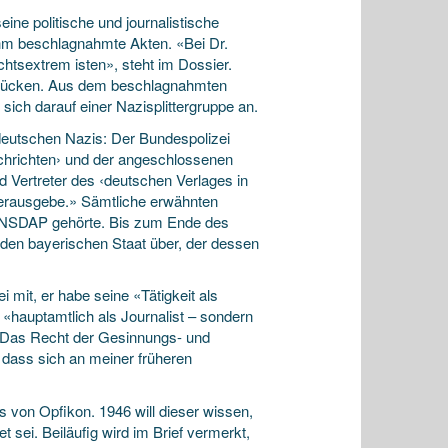
ine politische und journalistische
 ihm beschlagnahmte Akten. «Bei Dr.
tsextrem isten», steht im Dossier.
den Rücken. Aus dem beschlagnahmten
 sich darauf einer Nazisplittergruppe an.
 deutschen Nazis: Der Bundespolizei
chrichten› und der angeschlossenen
d Vertreter des ‹deutschen Verlages in
 herausgebe.» Sämtliche erwähnten
der NSDAP gehörte. Bis zum Ende des
f den bayerischen Staat über, der dessen
 mit, er habe seine «Tätigkeit als
«hauptamtlich als Journalist – sondern
r: «Das Recht der Gesinnungs- und
 dass sich an meiner früheren
s von Opfikon. 1946 will dieser wissen,
 sei. Beiläufig wird im Brief vermerkt,