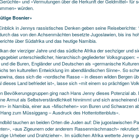
Gerüchte» und «Vermutungen über die Herkunft der Geldmittel» für se
tummen» würden.
ütige Bosnier»
Einblick in Jennys rassistisches Denken geben seine Reiseberichte:
durch das von den Achsenmächten besetzte Jugoslawien, bis ins hohe 
erichte über Südafrika und das heutige Namibia.
kan der vierziger Jahre und das südliche Afrika der sechziger und si
ngsgebiet unterschiedlicher, hierarchisch gegliederter Volksgruppen:
 und die Buren, Engländer und Deutschen als «germanische Kulturen»
öchs ten kulturellen Entwicklung im abendländischen Sinne». So sc
owina, dass sich die «nordische Rasse – in diesen wilden Bergen ü
 dieses Land befriedet ist», lasse sich «mit einem so prächtigen Volk
n Bevölkerungsgruppen ging nach Hans Jenny dieses Potenzial ab. D
ine Armut als Selbstverständlichkeit hinnimmt und sich anscheinend
rn» in Namibia, einer aus «Mischehen» von Buren und Schwarzen abs
«Hang zum Müssiggang – Ausdruck des Hottentottenbluts».
indbild tauchen an beiden Orten die Juden auf: Die jugoslawischen P
ten», «aus Zigeunern oder anderem Rassenmischmasch» rekrutiert.
stige Urheber und Drahtzieher». Im südlichen Afrika wetterte Jenny g