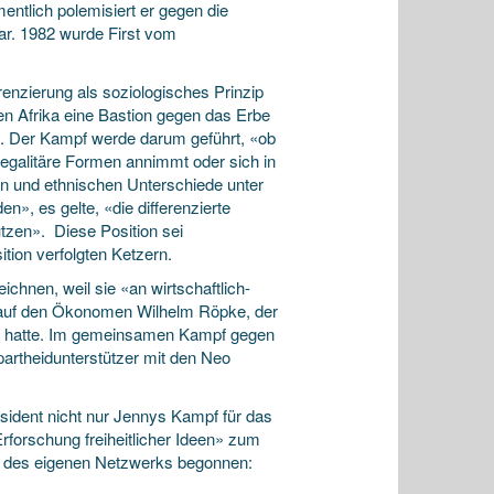
ntlich polemisiert er gegen die
war. 1982 wurde First vom
renzierung als soziologisches Prinzip
en Afrika eine Bastion gegen das Erbe
s. Der Kampf werde darum geführt, «ob
 egalitäre Formen annimmt oder sich in
llen und ethnischen Unterschiede unter
», es gelte, «die differenzierte
tzen». Diese Position sei
tion verfolgten Ketzern.
chnen, weil sie «an wirtschaftlich-
d auf den Ökonomen Wilhelm Röpke, der
rt hatte. Im gemeinsamen Kampf gegen
partheidunterstützer mit den Neo
äsident nicht nur Jennys Kampf für das
Erforschung freiheitlicher Ideen» zum
ung des eigenen Netzwerks begonnen: