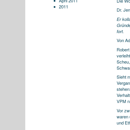
April 2011
Die Wo
2011
Dr. Je
Er koll
Gründe
fort.
Von A
Robert 
verlei
Scheu,
Schwar
Sieht 
Vergan
stehen
Verhalt
VPM na
Vor zw
waren 
und Eth