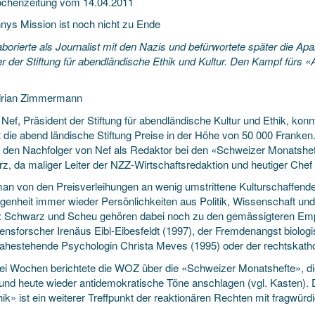
chenzeitung vom 14.04.2011
nnys Mission ist noch nicht zu Ende
aborierte als Journalist mit den Nazis und befürwortete später die Ap
r der Stiftung für abendländische Ethik und Kultur. Den Kampf fürs 
drian Zimmermann
Nef, Präsident der Stiftung für abendländische Kultur und Ethik, kon
ht die abend ländische Stiftung Preise in der Höhe von 50 000 Franke
 den Nachfolger von Nef als Redaktor bei den «Schweizer Monatsheft
z, da maliger Leiter der NZZ-Wirtschaftsredaktion und heutiger Chef
man von den Preisverleihungen an wenig umstrittene Kulturschaffende a
genheit immer wieder Persönlichkeiten aus Politik, Wissenschaft und 
: Schwarz und Scheu gehören dabei noch zu den gemässigteren Emp
ensforscher Irenäus Eibl-Eibesfeldt (1997), der Fremdenangst biologi
hestehende Psychologin Christa Meves (1995) oder der rechtskatholi
ei Wochen berichtete die WOZ über die «Schweizer Monatshefte», die 
und heute wieder antidemokratische Töne anschlagen (vgl. Kasten). Di
ik» ist ein weiterer Treffpunkt der reaktionären Rechten mit fragwürd