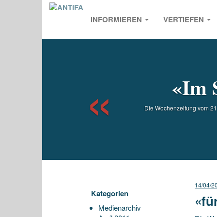
INFORMIEREN
VERTIEFEN
Previou
«Im 
Die Wochenzeitung vom 21.0
14/04/2
Kategorien
«fü
Medienarchiv