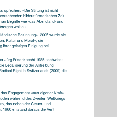
 sprechen: «Die Stiftung ist nicht
herrschenden bilderstürmerischen Zeit
 man Begriffe wie ‹das Abendland› und
tsorgen wollte.»
dländische Besinnung». 2005 wurde sie
n, Kultur und Moral», die
 ihrer geistigen Einigung bei
tor Jürg Frischknecht 1985 nachwies:
die Legalisierung der Abtreibung
dical Right in Switzerland» (2009) die
ür das Engagement «aus eigener Kraft»
rioden während des Zweiten Weltkriegs
üro, das neben der Steuer- und
. 1960 entstand daraus die Verit