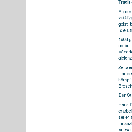
Tradit
An der 
zufäll
geist, 
‹die Et
1968 g
umbe n
«Anerk
gleich
Zeitwe
Damals
kämpft
Brosch
Der Sti
Hans R
erarbe
sei er 
Finanz
Verwal