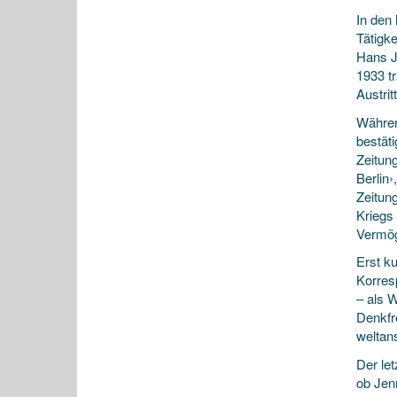
In den 
Tätigke
Hans J
1933 t
Austrit
Währen
bestät
Zeitung
Berlin
Zeitun
Kriegs 
Vermög
Erst ku
Korres
– als W
Denkfr
weltans
Der le
ob Jenn