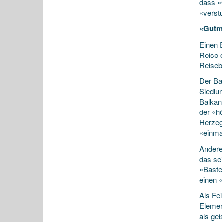
dass «
«vers
«Gutm
Einen 
Reise 
Reiseb
Der Bal
Siedlu
Balkan
der «h
Herzeg
«einmal
Andere
das se
«Baste
einen 
Als Fe
Elemen
als gei