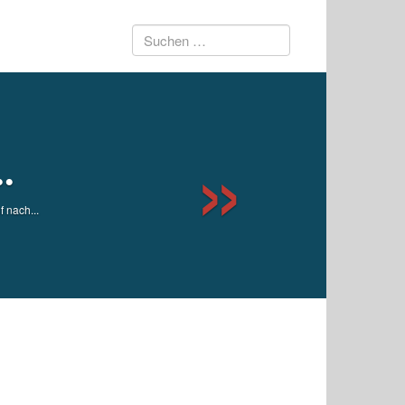
Suchen
Next
nach:
.
nach...