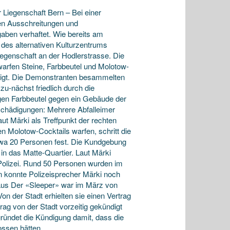
 Liegenschaft Bern – Bei einer
ven Ausschreitungen und
ben verhaftet. Wie bereits am
des alternativen Kulturzentrums
iegenschaft an der Hodlerstrasse. Die
arfen Steine, Farbbeutel und Molotow-
lligt. Die Demonstranten besammelten
u-nächst friedlich durch die
logen Farbbeutel gegen ein Gebäude der
eschädigungen: Mehrere Abfalleimer
ut Märki als Treffpunkt der rechten
n Molotow-Cocktails warfen, schritt die
wa 20 Personen fest. Die Kundgebung
 in das Matte-Quartier. Laut Märki
 Polizei. Rund 50 Personen wurden im
n konnte Polizeisprecher Märki noch
us Der «Sleeper» war im März von
on der Stadt erhielten sie einen Vertrag
ag von der Stadt vorzeitig gekündigt
gründet die Kündigung damit, dass die
ssen hätten.