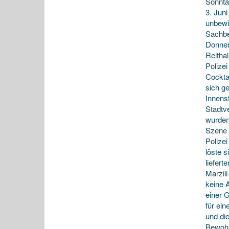
Sonnta
3. Jun
unbewi
Sachbe
Donner
Reithal
Polize
Cockta
sich g
Innenst
Stadtv
wurden 
Szene 
Polize
löste s
liefer
Marzil
keine 
einer G
für ei
und di
Bewohn