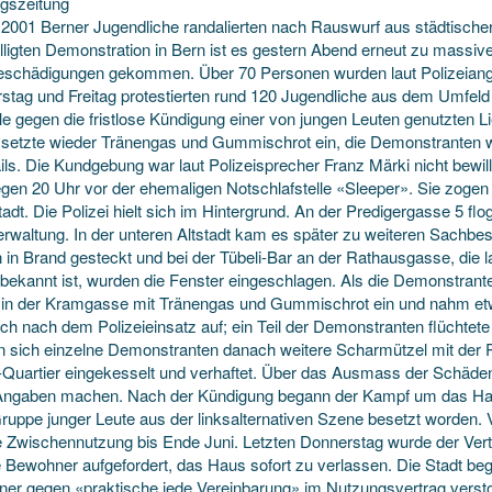
gszeitung
i 2001 Berner Jugendliche randalierten nach Rauswurf aus städtischer
lligten Demonstration in Bern ist es gestern Abend erneut zu massi
schädigungen gekommen. Über 70 Personen wurden laut Polizeianga
stag und Freitag protestierten rund 120 Jugendliche aus dem Umfeld 
le gegen die fristlose Kündigung einer von jungen Leuten genutzten L
i setzte wieder Tränengas und Gummischrot ein, die Demonstranten w
ils. Die Kundgebung war laut Polizeisprecher Franz Märki nicht bewi
egen 20 Uhr vor der ehemaligen Notschlafstelle «Sleeper». Sie zogen z
adt. Die Polizei hielt sich im Hintergrund. An der Predigergasse 5 f
erwaltung. In der unteren Altstadt kam es später zu weiteren Sachb
in Brand gesteckt und bei der Tübeli-Bar an der Rathausgasse, die la
bekannt ist, wurden die Fenster eingeschlagen. Als die Demonstrante
i in der Kramgasse mit Tränengas und Gummischrot ein und nahm et
ich nach dem Polizeieinsatz auf; ein Teil der Demonstranten flüchtete
ten sich einzelne Demonstranten danach weitere Scharmützel mit der
i-Quartier eingekesselt und verhaftet. Über das Ausmass der Schäde
Angaben machen. Nach der Kündigung begann der Kampf um das Ha
ruppe junger Leute aus der linksalternativen Szene besetzt worden. V
ne Zwischennutzung bis Ende Juni. Letzten Donnerstag wurde der Vertr
e Bewohner aufgefordert, das Haus sofort zu verlassen. Die Stadt be
er gegen «praktische jede Vereinbarung» im Nutzungsvertrag versto