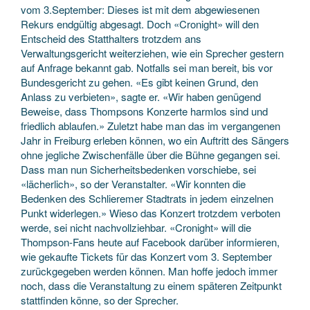
vom 3.September: Dieses ist mit dem abgewiesenen
Rekurs endgültig abgesagt. Doch «Cronight» will den
Entscheid des Statthalters trotzdem ans
Verwaltungsgericht weiterziehen, wie ein Sprecher gestern
auf Anfrage bekannt gab. Notfalls sei man bereit, bis vor
Bundesgericht zu gehen. «Es gibt keinen Grund, den
Anlass zu verbieten», sagte er. «Wir haben genügend
Beweise, dass Thompsons Konzerte harmlos sind und
friedlich ablaufen.» Zuletzt habe man das im vergangenen
Jahr in Freiburg erleben können, wo ein Auftritt des Sängers
ohne jegliche Zwischenfälle über die Bühne gegangen sei.
Dass man nun Sicherheitsbedenken vorschiebe, sei
«lächerlich», so der Veranstalter. «Wir konnten die
Bedenken des Schlieremer Stadtrats in jedem einzelnen
Punkt widerlegen.» Wieso das Konzert trotzdem verboten
werde, sei nicht nachvollziehbar. «Cronight» will die
Thompson-Fans heute auf Facebook darüber informieren,
wie gekaufte Tickets für das Konzert vom 3. September
zurückgegeben werden können. Man hoffe jedoch immer
noch, dass die Veranstaltung zu einem späteren Zeitpunkt
stattfinden könne, so der Sprecher.