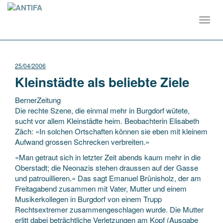
Toggl
navig
25/04/2006
Kleinstädte als beliebte Ziele
BernerZeitung
Die rechte Szene, die einmal mehr in Burgdorf wütete,
sucht vor allem Kleinstädte heim. Beobachterin Elisabeth
Zäch: «In solchen Ortschaften können sie eben mit kleinem
Aufwand grossen Schrecken verbreiten.»
«Man getraut sich in letzter Zeit abends kaum mehr
in die
Oberstadt; die Neonazis stehen draussen auf der Gasse
und patrouillieren.» Das sagt Emanuel Brünisholz, der am
Freitagabend zusammen mit Vater, Mutter und einem
Musikerkollegen in Burgdorf von einem Trupp
Rechtsextremer zusammengeschlagen wurde. Die Mutter
erlitt dabei beträchtliche Verletzungen am Kopf (Ausgabe