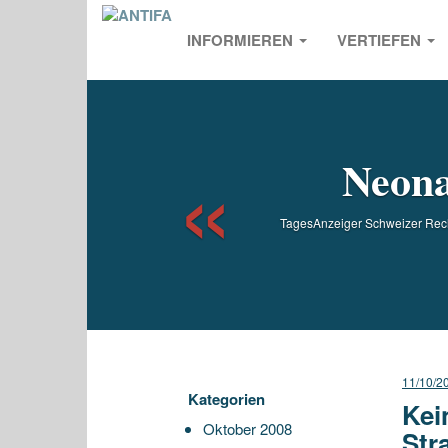
INFORMIEREN
VERTIEFEN
Previou
Neona
TagesAnzeiger Schweizer Rech
11/10/2
Kategorien
Kei
Oktober 2008
Str