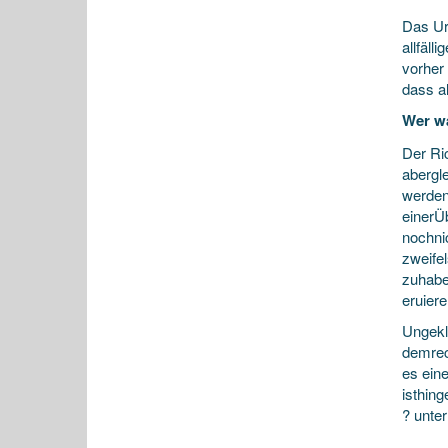
Das Ur
allfäll
vorher 
dass a
Wer wa
Der Ri
abergl
werden
einerÜ
nochni
zweife
zuhabe
eruiere
Ungekl
demrec
es ein
isthin
? unte