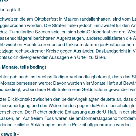
lerTagblatt
chweizer, die am Oktoberfest in Mauren randalierthatten, sind vom La
iggesprochen worden. Die Strafen fielen jedoch «imZweifel für den 
duz. Tumultartige Szenen spielten sich beimOktoberfest
vor drei Wo
assenschlägerei berichteten Augenzeugen, anderequalifizierten die 
htzwischen Rechtsextremen und türkisch-stämmigenFestbesuchern, 
etzjagd rechtsextremer Kreise gegen Ausländer. DasLandgericht in Vad
htssolch divergierender Aussagen ein Urteil zu fällen.
 Monate, teils bedingt
chter gab nach fast sechsstündiger Verhandlungbekannt, dass das St
 Monate bemessen werde: Davon wurden vierMonate Haft auf Bewähru
unbedingt, wobei diese Haftstrafe in eine Geldstrafeumgewandelt wir
rzer Blickkontakt zwischen den beidenAngeklagten deutete an, dass 
hbeschädigung und des Widerstandes gegen diePolizei beschuldigte
denschienen. Der Richter ordnete Entlassung aus derU-Haft, in der si
assen, an. Auf freiem Fuss waren sie amDonnerstagabend trotzdem n
mdenpolizeiliche Abklärungen noch in Polizeihaftgenommen wurden.
 gewollt»