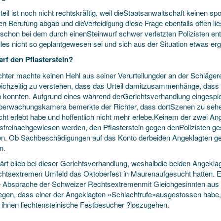
teil ist noch nicht rechtskräftig, weil dieStaatsanwaltschaft keinen
igen Berufung abgab und dieVerteidigung diese Frage ebenfalls offen li
schon bei dem durch einenSteinwurf schwer verletzten Polizisten ents
lles nicht so geplantgewesen sei und sich aus der Situation etwas er
rf den Pflasterstein?
chter machte keinen Hehl aus seiner Verurteilungder an der Schläge
eichzeitig zu verstehen, dass das Urteil damitzusammenhänge, dass 
 konnten. Aufgrund eines während derGerichtsverhandlung eingespie
berwachungskamera bemerkte der Richter, dass dortSzenen zu sehen 
cht erlebt habe und hoffentlich nicht mehr erlebe.Keinem der zwei An
lsfreinachgewiesen werden, den Pflasterstein gegen denPolizisten ge
n. Ob Sachbeschädigungen auf das Konto derbeiden Angeklagten gehe
n.
ärt blieb bei dieser Gerichtsverhandlung, weshalbdie beiden Angekl
htsextremen Umfeld das Oktoberfest in Maurenaufgesucht hatten. Ebe
e Absprache der Schweizer Rechtsextremenmit Gleichgesinnten aus 
gegen, dass einer der Angeklagten «Schlachtrufe»ausgestossen habe
r ihnen liechtensteinische Festbesucher ?loszugehen.