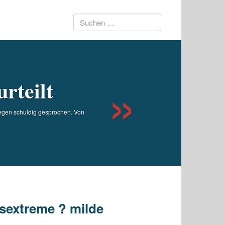
Suchen
Next
nach:
rteilt
egen schuldig gesprochen. Von
sextreme ? milde