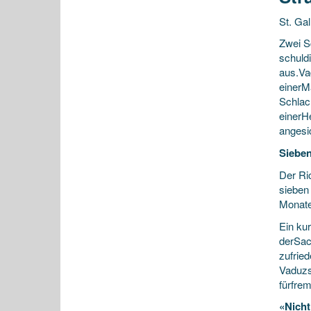
St. Gal
Zwei S
schuld
aus.Va
einerM
Schlac
einerH
angesic
Sieben
Der Ri
sieben
Monate
Ein ku
derSac
zufrie
Vaduzs
fürfre
«Nicht