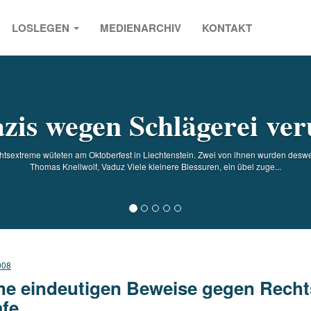
LOSLEGEN
MEDIENARCHIV
KONTAKT
s
zis wegen Schlägerei veru
tsextreme wüteten am Oktoberfest in Liechtenstein. Zwei von ihnen wurden desw
Thomas Knellwolf, Vaduz Viele kleinere Blessuren, ein übel zuge...
008
ne eindeutigen Beweise gegen Recht
afe