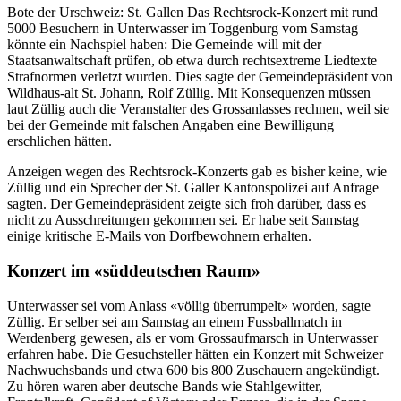
Bote der Urschweiz: St. Gallen Das Rechtsrock-Konzert mit rund
5000 Besuchern in Unterwasser im Toggenburg vom Samstag
könnte ein Nachspiel haben: Die Gemeinde will mit der
Staatsanwaltschaft prüfen, ob etwa durch rechtsextreme Liedtexte
Strafnormen verletzt wurden. Dies sagte der Gemeindepräsident von
Wildhaus-alt St. Johann, Rolf Züllig. Mit Konsequenzen müssen
laut Züllig auch die Veranstalter des Grossanlasses rechnen, weil sie
bei der Gemeinde mit falschen Angaben eine Bewilligung
erschlichen hätten.
Anzeigen wegen des Rechtsrock-Konzerts gab es bisher keine, wie
Züllig und ein Sprecher der St. Galler Kantonspolizei auf Anfrage
sagten. Der Gemeindepräsident zeigte sich froh darüber, dass es
nicht zu Ausschreitungen gekommen sei. Er habe seit Samstag
einige kritische E-Mails von Dorfbewohnern erhalten.
Konzert im «süddeutschen Raum»
Unterwasser sei vom Anlass «völlig überrumpelt» worden, sagte
Züllig. Er selber sei am Samstag an einem Fussballmatch in
Werdenberg gewesen, als er vom Grossaufmarsch in Unterwasser
erfahren habe. Die Gesuchsteller hätten ein Konzert mit Schweizer
Nachwuchsbands und etwa 600 bis 800 Zuschauern angekündigt.
Zu hören waren aber deutsche Bands wie Stahlgewitter,