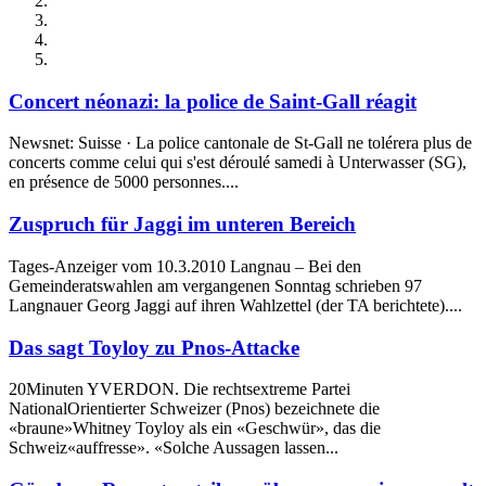
Concert néonazi: la police de Saint-Gall réagit
Newsnet: Suisse · La police cantonale de St-Gall ne tolérera plus de
concerts comme celui qui s'est déroulé samedi à Unterwasser (SG),
en présence de 5000 personnes....
Zuspruch für Jaggi im unteren Bereich
Tages-Anzeiger vom 10.3.2010 Langnau – Bei den
Gemeinderatswahlen am vergangenen Sonntag schrieben 97
Langnauer Georg Jaggi auf ihren Wahlzettel (der TA berichtete)....
Das sagt Toyloy zu Pnos-Attacke
20Minuten YVERDON. Die rechtsextreme Partei
NationalOrientierter Schweizer (Pnos) bezeichnete die
«braune»Whitney Toyloy als ein «Geschwür», das die
Schweiz«auffresse». «Solche Aussagen lassen...