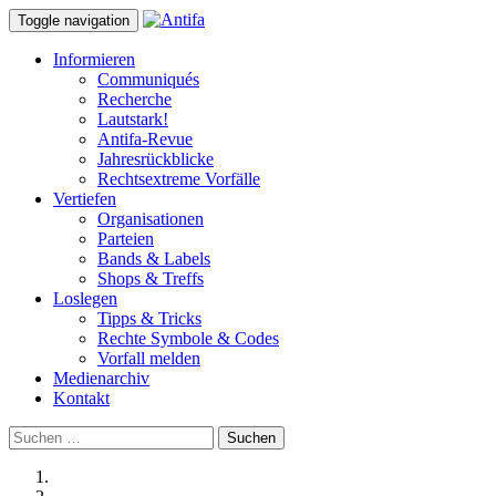
Toggle navigation
Informieren
Communiqués
Recherche
Lautstark!
Antifa-Revue
Jahresrückblicke
Rechtsextreme Vorfälle
Vertiefen
Organisationen
Parteien
Bands & Labels
Shops & Treffs
Loslegen
Tipps & Tricks
Rechte Symbole & Codes
Vorfall melden
Medienarchiv
Kontakt
Suchen
nach: