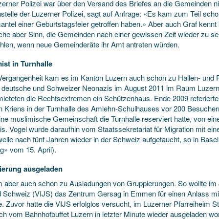
zerner Polizei war über den Versand des Briefes an die Gemeinden nic
stelle der Luzerner Polizei, sagt auf Anfrage: «Es kam zum Teil sch
ntel einer Geburtstagsfeier getroffen haben.» Aber auch Graf kennt k
he aber Sinn, die Gemeinden nach ei­ner gewissen Zeit wieder zu se
len, wenn neue Gemeinderäte ihr Amt antreten würden.
ist in Turnhalle
 Vergangenheit kam es im Kanton Luzern auch schon zu Hallen- und
n deutsche und Schweizer Neonazis im August 2011 im Raum Luze
mieteten die Rechtsextremen ein Schützenhaus. Ende 2009 referierte d
in Kriens in der Turnhalle des Amlehn-Schulhauses vor 200 Besuche
ine muslimische Gemeinschaft die Turnhalle reserviert hatte, von ein
s. Vogel wurde daraufhin vom Staatssekretariat für Migration mit eine
rweile nach fünf Jahren wieder in der Schweiz aufgetaucht, so in Bas
g» vom 15. April).
ierung ausgeladen
 aber auch schon zu Ausladungen von Gruppierungen. So wollte im J
 Schweiz (VIJS) das Zentrum Gersag in Emmen für einen Anlass mieten
. Zuvor hatte die VIJS erfolglos versucht, im Luzerner Pfarreiheim 
ch vom Bahnhofbuffet Luzern in letzter Minute wieder ausgeladen wo