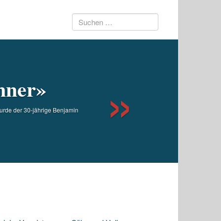
Suchen
Next
nach:
nner»
wurde der 30-jährige Benjamin