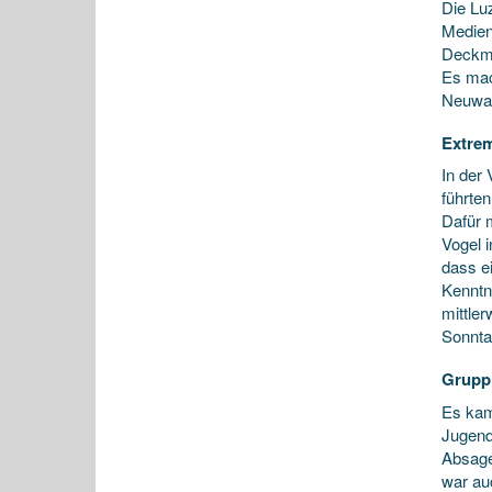
Die Lu
Medien
Deckma
Es mac
Neuwah
Extrem
In der
führte
Dafür 
Vogel 
dass e
Kenntni
mittle
Sonnta
Grupp
Es kam
Jugend
Absage
war au