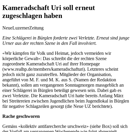
Kameradschaft Uri soll erneut
zugeschlagen haben
NeueLuzernerZeitung
Eine Schlägerei in Bürglen forderte zwei Verletzte. Erneut sind junge
Urner aus der rechten Szene in den Fall involviert.
«Wir kämpfen für Volk und Heimat, jedoch vermeiden wir
körperliche Gewalt»: Das schreibt die der rechten Szene
zugeordnete
Kameradschaft Uri auf ihrer Homepage
(www.realhp.de/members/kameradschafturi). Letzteres scheint
jedoch nicht ganz zuzutreffen. Mitglieder der Organisation,
angeführt von M. F. und M. K. aus S. (Namen der Redaktion
bekannt), sollen am vergangenen Sonntagmorgen massgeblich an
einer Schlägerei in Bürglen beteiligt gewesen sein. Dabei gab es
zwei Verletzte. Die Kameradschaft Uri hatte bereits Anfang März
bei Streitereien zwischen Jugendlichen beim Jugendlokal in Bürglen
für negative Schlagzeilen gesorgt (die Neue UZ berichtete).
Rache geschworen
Gemäss «kollektiv antifarecherche urschweiz» (siehe Box) soll sich
der Vorfall am vergangenen Wochenende wie folgt abgespielt