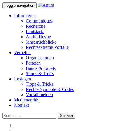
Toggle navigation
Informieren
Communiqués
Recherche
Lautstark!
Antifa-Revue
Jahresrückblicke
Rechtsextreme Vorfälle
Vertiefen
Organisationen
Parteien
Bands & Labels
Shops & Treffs
Loslegen
Tipps & Tricks
Rechte Symbole & Codes
Vorfall melden
Medienarchiv
Kontakt
Suchen
nach: