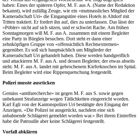
haben: Eines der späteren Opfer, M. F. aus A. (Name der Redaktion
bekannt), wird zufällig Zeuge, wie ein «mutmassliches Mitglied der
Kameradschaft Uri» die Eingangstüre eines Hotels in Altdorf mit
Tritten traktiert. Er fordert ihn auf, dies zu unterlassen. Das lässt der
«Pöbler» nicht auf sich sitzen, und er schwört Rache. Am frühen
Sonntagmorgen will M. F. aus A. zusammen mit einem Begleiter
eine Party in Bürglen besuchen. Dort steht er dann einer
zehnköpfigen Gruppe von «offensichtlich Rechtsextremen»
gegenüber. Es soll sich hauptsächlich um Mitglieder der
Kameradschaft Uri gehandelt haben. Diese werden handgreiflich
und attackieren M. F. aus A. und dessen Begleiter, der etwas abseits
steht. M. F. aus A. landet mit gebrochenem Kieferknochen im Spital.
Beim Begleiter wird eine Rippenquetschung festgestellt.
Polizei musste ausrücken
Gemäss «antifarecherche» ist gegen M. F. aus S. sowie gegen
unbekannt Strafanzeige wegen Tätlichkeiten eingereicht worden.
Karl Egli von der Kantonspolizei Uri bestätigte den Eingang der
Anzeigen. «Die Polizei ist ausgerückt, nachdem eine sich
anbahnende Schlägerei gemeldet worden war.» Bei ihrem Eintreffen
habe die Patrouille aber keine Schlägerei festgestellt.
Vorfall abklären