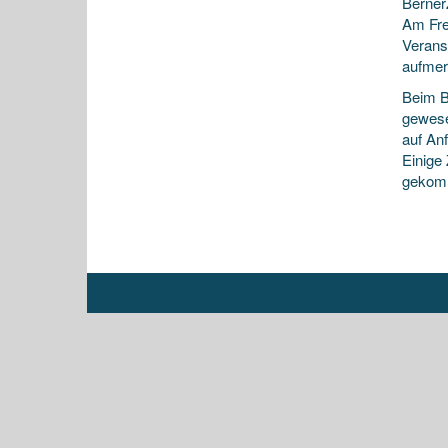
Berner
Am Fre
Verans
aufmer
Beim B
gewese
auf Anf
Einige
gekom