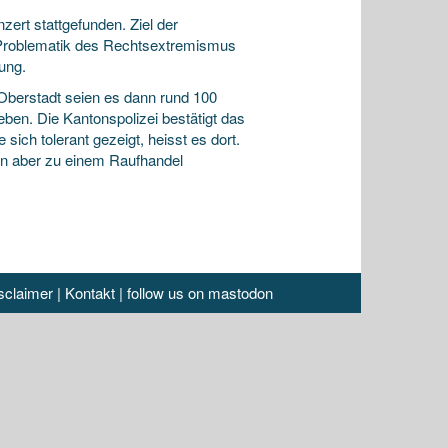
ert stattgefunden. Ziel der
e Problematik des Rechtsextremismus
ung.
Oberstadt seien es dann rund 100
ben. Die Kantonspolizei bestätigt das
sich tolerant gezeigt, heisst es dort.
en aber zu einem Raufhandel
sclaimer
|
Kontakt
|
follow us on mastodon