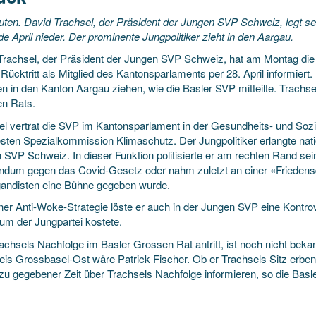
uten. David Trachsel, der Präsident der Jungen SVP Schweiz, legt s
e April nieder. Der prominente Jungpolitiker zieht in den Aargau.
Trachsel, der Präsident der Jungen SVP Schweiz, hat am Montag di
Rücktritt als Mitglied des Kantonsparlaments per 28. April informiert.
n in den Kanton Aargau ziehen, wie die Basler SVP mitteilte. Trachse
en Rats.
el vertrat die SVP im Kantonsparlament in der Gesundheits- und Soz
östen Spezialkommission Klimaschutz. Der Jungpolitiker erlangte nati
SVP Schweiz. In dieser Funktion politisierte er am rechten Rand sein
ndum gegen das Covid-Gesetz oder nahm zuletzt an einer «Friedensde
andisten eine Bühne gegeben wurde.
iner Anti-Woke-Strategie löste er auch in der Jungen SVP eine Kontro
ium der Jungpartei kostete.
achsels Nachfolge im Basler Grossen Rat antritt, ist noch nicht bek
is Grossbasel-Ost wäre Patrick Fischer. Ob er Trachsels Sitz erben wi
zu gegebener Zeit über Trachsels Nachfolge informieren, so die Basl