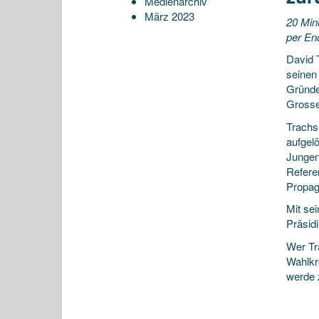
Medienarchiv
März 2023
20 Min
per End
David 
seinen 
Gründe
Gross
Trachs
aufgel
Jungen 
Refere
Propag
Mit se
Präsid
Wer Tr
Wahlkre
werde 