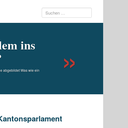
Suchen
Next
nach:
lem ins
?
ode abgebildet Was wie ein
s Kantonsparlament