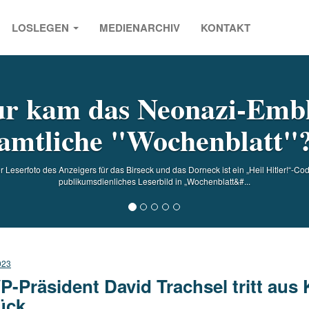
LOSLEGEN
MEDIENARCHIV
KONTAKT
s
r kam das Neonazi-Emb
amtliche "Wochenblatt"
r Leserfoto des Anzeigers für das Birseck und das Dorneck ist ein „Heil Hitler!“-C
publikumsdienliches Leserbild in „Wochenblatt&#...
023
P-Präsident David Trachsel tritt au
ück